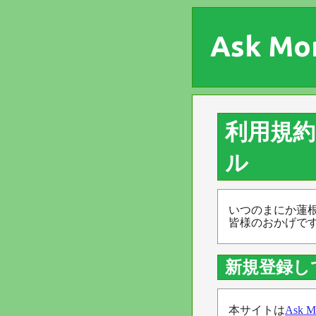
Ask Mo
利用規
ル
いつのまにか蓮
皆様のおかげで
新規登録し
本サイトは
Ask M