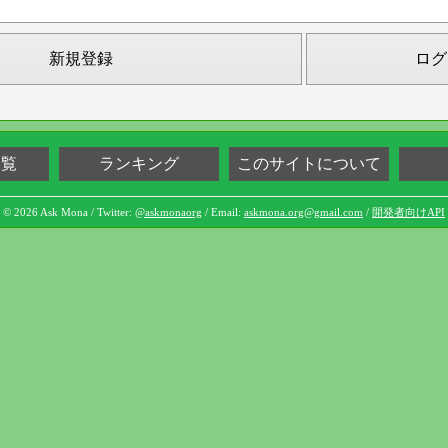
新規登録
ログ
一覧
ランキング
このサイトについて
© 2026 Ask Mona / Twitter:
@askmonaorg
/ Email:
askmona.org@gmail.com
/
開発者向けAPI