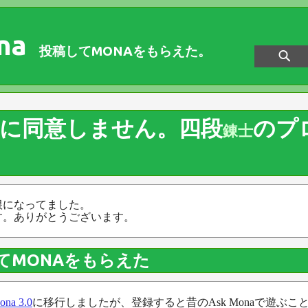
na
投稿してMONAをもらえた。
約に同意しません。四段
のプ
錬士
根になってました。
す。ありがとうございます。
てMONAをもらえた
ona 3.0
に移行しましたが、登録すると昔のAsk Monaで遊ぶこ