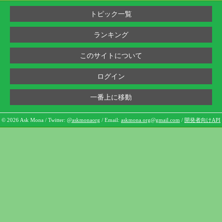
トピック一覧
ランキング
このサイトについて
ログイン
一番上に移動
© 2026 Ask Mona / Twitter:
@askmonaorg
/ Email:
askmona.org@gmail.com
/
開発者向けAPI