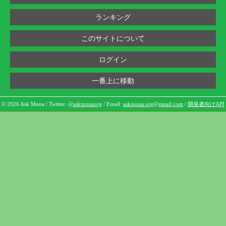
ランキング
このサイトについて
ログイン
一番上に移動
© 2026 Ask Mona / Twitter:
@askmonaorg
/ Email:
askmona.org@gmail.com
/
開発者向けAPI