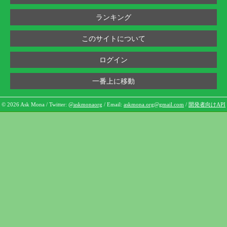
ランキング
このサイトについて
ログイン
一番上に移動
© 2026 Ask Mona / Twitter:
@askmonaorg
/ Email:
askmona.org@gmail.com
/
開発者向けAPI