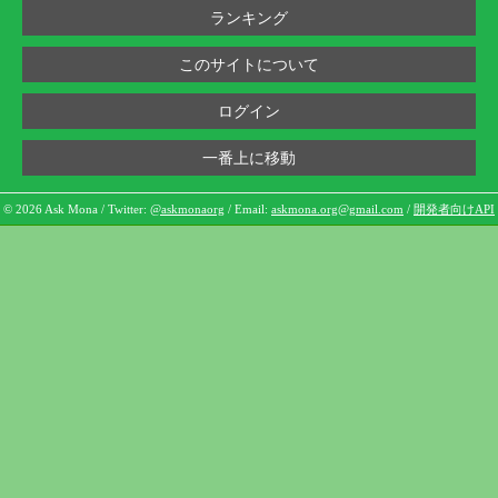
ランキング
このサイトについて
ログイン
一番上に移動
© 2026 Ask Mona / Twitter:
@askmonaorg
/ Email:
askmona.org@gmail.com
/
開発者向けAPI