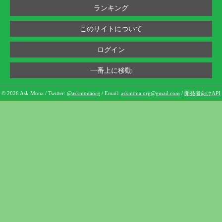
ランキング
このサイトについて
ログイン
一番上に移動
© 2026 Ask Mona / Twitter:
@askmonaorg
/ Email:
askmona.org@gmail.com
/
開発者向けAPI