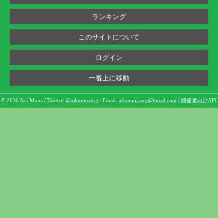
ランキング
このサイトについて
ログイン
一番上に移動
© 2026 Ask Mona / Twitter:
@askmonaorg
/ Email:
askmona.org@gmail.com
/
開発者向けAPI