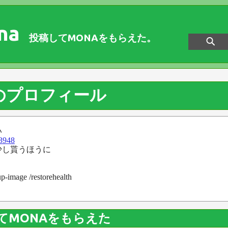
na
投稿してMONAをもらえた。
のプロフィール
い
/3948
少し貰うほうに
up-image /restorehealth
てMONAをもらえた