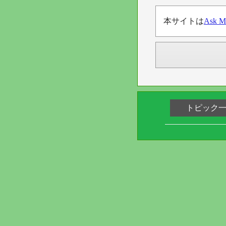
本サイトは
Ask M
トピック