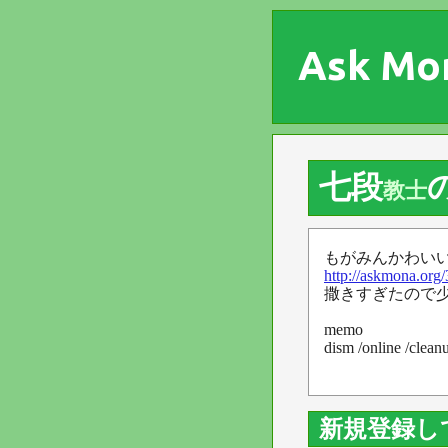
Ask Mo
‌‌七段
教士
もがみんかわい
http://askmona.org
撒きすぎたので
memo
dism /online /clean
新規登録し