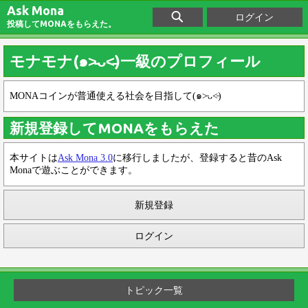
Ask Mona
ログイン
投稿してMONAをもらえた。
モナモナ(๑˃̵ᴗ˂̵)一級のプロフィール
MONAコインが普通使える社会を目指して(๑˃̵ᴗ˂̵)
新規登録してMONAをもらえた
本サイトは
Ask Mona 3.0
に移行しましたが、登録すると昔のAsk
Monaで遊ぶことができます。
新規登録
ログイン
トピック一覧