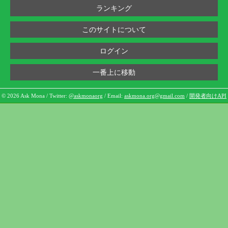
ランキング
このサイトについて
ログイン
一番上に移動
© 2026 Ask Mona / Twitter:
@askmonaorg
/ Email:
askmona.org@gmail.com
/
開発者向けAPI