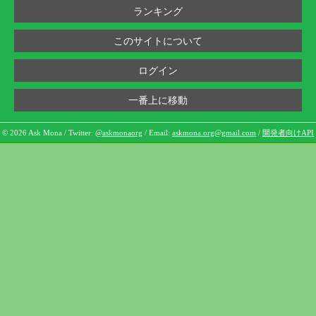
ランキング
このサイトについて
ログイン
一番上に移動
© 2026 Ask Mona / Twitter:
@askmonaorg
/ Email:
askmona.org@gmail.com
/
開発者向けAPI