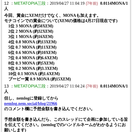
12 ：
METATOPIA三段
：2019/04/27 11:04:19
0.0114MONA/1
(7年前)
人
今回、賞金にXEMだけでなく、MONAも加えます。
モナコインでの賞金について(XEMの価格は4月27日現在です)
1位 3 MONA (約50XEM)
2位 2 MONA (約32XEM)
3位 1 MONA (約16XEM)
4位 0.8 MONA (約13XEM)
5位 0.7 MONA (約11XEM)
6位 0.6 MONA (約10XEM)
7位 0.4 MONA (約6.6XEM)
8位 0.3 MONA (約5XEM)
9位 0.2 MONA (約3.3XEM)
10位 0.1 MONA (約1.6XEM)
ブービー賞 0.9 MONA (約15XEM)
13 ：
METATOPIA三段
：2019/04/27 11:04:24
0.0114MONA/1
(7年前)
人
但し、nemlogに登録してから
nemlog.nem.social/blog/21966
のコメント欄に予想金額を書き込んでください。
予想金額を書き込んだら、このスレッドにて企画に参加している旨
を伝えてください。(nemlogでのハンドルネームがわかるようにお
願いします)