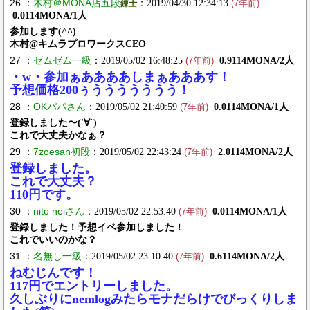
26 ：
木村＠MONA店五段
：2019/04/30 12:34:13
錬士
(7年前)
0.0114MONA/1人
参加します(^^)
木村@キムラプロワークスCEO
27 ：
ゼムゼム一級
：2019/05/02 16:48:25
0.9114MONA/2人
(7年前)
・w・参加ぁああああしまぁあああす！
予想価格200ぅううううううう！
28 ：
OKパパさん
：2019/05/02 21:40:59
0.0114MONA/1人
(7年前)
登録しました〜('∀`)
これで大丈夫かなぁ？
29 ：
7zoesan初段
：2019/05/02 22:43:24
2.0114MONA/2人
(7年前)
登録しました。
これで大丈夫？
110円です。
30 ：
nito neiさん
：2019/05/02 22:53:40
0.0114MONA/1人
(7年前)
登録しました！予想イベ参加しました！
これでいいのかな？
31 ：
名無し一級
：2019/05/02 23:10:40
0.6114MONA/2人
(7年前)
ねむじんです！
117円でエントリーしました。
久しぶりにnemlogみたらモナだらけでびっくりしま