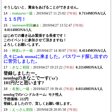
そうしないと、賞金をあげることができません。
14 ：
matsuno一級
：2019/04/27 11:25:02
0.7114MONA/2人
(7年前)
１１５円！
15 ：
nemnem初段
：2019/04/27 13:52:47
錬士
(7年前)
0.0114MONA/1人
はじめての書き込み緊張する長者です！
このイベントに参加させて頂きますね！
よろしくお願いします。
16 ：
神楽レナ一級
：2019/04/27 14:30:07
0.4114MONA/2人
(7年前)
久々にask monaに来ました。パスワード探し出すの
に苦労しました。
17 ：
きなこ初段
：2019/04/27 19:23:22
0.2114MONA/2人
(7年前)
登録しましたー。
nemlogのきなこでーす('ω')
101円だと思います?
18 ：
名無し一級
：2019/04/27 19:39:41
0.0114MONA/1人
(7年前)
nemlogでのハンドルネーム: モナ性人
予想価格: 222円
登録しましたので、宜しくお願い致します。
19 ：
えっさん初段
：2019/04/28 20:05:50
(7年前)