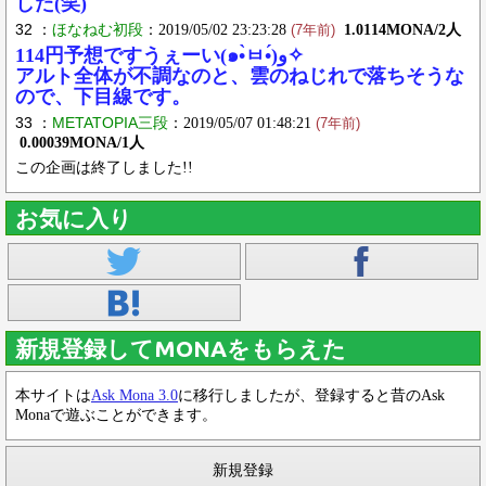
した(笑)
32 ：
ほなねむ初段
：2019/05/02 23:23:28
1.0114MONA/2人
(7年前)
114円予想ですうぇーい(๑•̀ㅂ•́)و✧
アルト全体が不調なのと、雲のねじれで落ちそうな
ので、下目線です。
33 ：
METATOPIA三段
：2019/05/07 01:48:21
(7年前)
0.00039MONA/1人
この企画は終了しました!!
お気に入り
新規登録してMONAをもらえた
本サイトは
Ask Mona 3.0
に移行しましたが、登録すると昔のAsk
Monaで遊ぶことができます。
新規登録