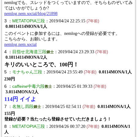
nemlogでも、スレッドをつくっていますので、そちらものぞいてみ
てはいかがでしょうか?
nemlog.nem.social/blog/21898
3 ：
METATOPIA三段
：2019/04/24 22:25:15
(7年前)
0.00114114MONA/1人
このイベントに参加するには、nemlogへの登録が必要です。
こちらから、お願いします。
nemlog.nem.social
4 ：
目指せ北海道三段
：2019/04/24 23:29:33
錬士
(7年前)
0.10114114MONA/2人
キリのいいところで、100円！
5 ：
モナちゃん三段
：2019/04/24 23:55:49
0.0114MONA/1人
(7年前)
230円
6 ：
caffeine中毒六段
：2019/04/25 01:39:33
教士
(7年前)
3.0114MONA/2人
114円 イイよ
7 ：
名無し四段
：2019/04/25 02:54:11
0.0114MONA/1人
錬士
(7年前)
155円
登録が必要？当たったら登録させていただきましょう！
8 ：
METATOPIA三段
：2019/04/26 00:37:20
0.0114MONA/1
(7年前)
人