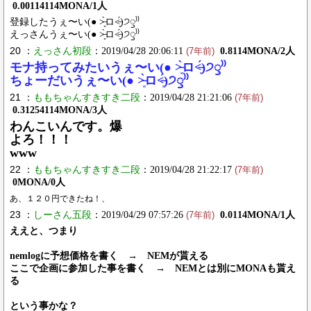
0.00114114MONA/1人
登録したうぇ〜い(● ˃̶͈̀ロ˂̶͈́)੭ꠥ⁾⁾
えっさんうぇ〜い(● ˃̶͈̀ロ˂̶͈́)੭ꠥ⁾⁾
20 ：
えっさん初段
：2019/04/28 20:06:11
0.8114MONA/2人
(7年前)
モナ持ってみたいうぇ〜い(● ˃̶͈̀ロ˂̶͈́)੭ꠥ⁾⁾
ちょーだいうぇ〜い(● ˃̶͈̀ロ˂̶͈́)੭ꠥ⁾⁾
21 ：
ももちゃんすきすき二段
：2019/04/28 21:21:06
(7年前)
0.31254114MONA/3人
わんこいんです。爆
よろ！！！
www
22 ：
ももちゃんすきすき二段
：2019/04/28 21:22:17
(7年前)
0MONA/0人
あ、１２０円できたね！、
23 ：
しーさん五段
：2019/04/29 07:57:26
0.0114MONA/1人
(7年前)
ええと、つまり
nemlogに予想価格を書く → NEMが貰える
ここで企画に参加した事を書く → NEMとは別にMONAも貰え
る
という事かな？