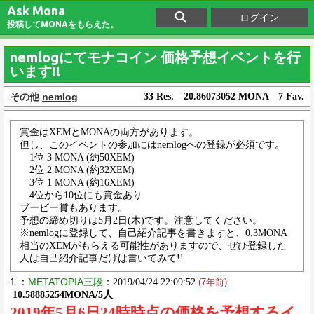
Ask Mona
ログイン
投稿してMONAをもらえた。
nemlogにてモナコイン 価格予想イベントを行
います!!
その他
nemlog
33 Res. 20.86073052 MONA 7 Fav.
賞金はXEMとMONAの両方があります。
但し、このイベントの参加にはnemlogへの登録が必須です。
1位 3 MONA (約50XEM)
2位 2 MONA (約32XEM)
3位 1 MONA (約16XEM)
4位から10位にも賞金あり
ブービー賞もあります。
予想の締め切りは5月2日(木)です。注意してください。
※nemlogに登録して、自己紹介記事を書きますと、0.3MONA
相当のXEMがもらえる可能性がありますので、ぜひ登録した
人は自己紹介記事だけは書いてみて!!
1 ：
METATOPIA三段
：2019/04/24 22:09:52
(7年前)
10.58885254MONA/5人
2019年5月6日24時時点の価格を予想するイ