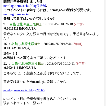
開催記事を投稿しました!!
nemlog.nem.social/blog/21966
。
このイベントに参加するには、nemlogへの登録が必要です。
nemlog.nem.social
参加してみてはいかがでしょうか?
9 ：
目指せ北海道三段
：2019/04/26 01:26:18
錬士
(7年前)
0.00114114MONA/1人
最近ネムログに入り浸りの目指せ北海道です。予想書き込みまし
た！
10 ：
名無し奥様七段
：2019/04/26 09:43:44
錬士
(7年前)
0.0114MONA/1人
107円！！
本当はもっと高くあってほしいけど・・！！
11 ：
目指せ北海道三段
：2019/04/26 10:10:11
錬士
(7年前)
0.00244114MONA/1人
こちらでは、予想書き込み受け付けてないようです。
賞金受け取りのためnemlogに登録してから、
nemlog.nem.social/blog/21966
のコメント欄に予想金額を書き込んでくださいね。
現在５名エントリー済み！