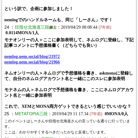
という訳で、企画に参加しました！
nemlogでのハンドルネームも、同じ「しーさん」です！
24 ：
目指せ北海道三段
：2019/04/29 08:08:44
錬士
(7年前)
0.0114MONA/1人
モナオンリーの人＞ここに参加表明して、ネムログに登録し、下記
記事コメントに予想価格書く（どちらでも良い）
nemlog.nem.social/blog/21972
nemlog.nem.social/blog/21966
ネムオンリーの人＞ネムログで予想価格を書き、askmonaに登録し
て、自分のネムログアカウント名と一緒にこのスレに参加表明
モナネムの人＞ネムログで予想価格を書き、ここにネムログアカウ
ント名と一緒に参加表明
これで、XEMとMONA両方ゲットできるという感じでいいかな？
25 ：
METATOPIA三段
：2019/04/29 11:17:34
0MONA/0人
(7年前)
このイベントはしーさんや目指せ北海道さんの言っている通りに行っていま
す。
ここは、わかりやすくするべきだったかなと反省しています。