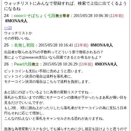
ウォッチリストにみんなで登録すれば、検索で上位に出てくるよう
になるね
24 ：
coco☆そばちょく七段
：2015/05/28 10:06:30
教士尊者
(11年前)
0MONA/0人
>>23
ウォッチリストか
その作戦いいね。
25 ：
名無し初段
：2015/05/28 10:16:41
0MONA/0人
(11年前)
出品者が取られる5%の手数料ってどういう形で徴収されるの？
形によってはmonacoin支払いなら回避できるとか有るかもよ？
26 ：
Pearl六段
：2015/05/28 10:26:29
0MONA/0人
教士
(11年前)
ビットコインも支払い手段に含めようと思います。
ビットコイン決済の場合は送料を落札者に、
モナーコイン決済の場合はこちらで送料を負担します。
あと話にのぼっているように為替の変動リスクですね…
落札から支払いまでの間にモナーコインの価格が下がったらまあ私が痛い目を
見るだけでいいんですが、
もし2倍、3倍に跳ね上がったりしたら落札者がモナーコインの為に支払う日本
円もそれに応じて増加し、
こんなの払えないと落札をキャンセルされる恐れがありますね。
急激な為替変動リスクを少しでも減らすために少し規定を設けようと思うので