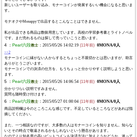
新しいユーザーを取り込み、モナーコインが発展するいい機会になると思いま
す。
モナオクやMonappyで出品するとこんなことはできません。
私が出品できる商品は数個用意しています。高校の学習参考書とライトノベル
です。まだ売れるものは探して売っていこうと思います。
4 ：
Pearl六段
：2015/05/26 14:02:19
0MONA/0人
教士
(11年前)
>>2
モナーコインに縁がない人からするとちょっと不親切かとは思いますが、助言
ありがとうございます。
モナーコインでの決済の仕方を、もうちょっと分かりやすく説明しようと思い
ます。
5 ：
Pearl六段
：2015/05/26 14:06:54
0MONA/0人
教士
(11年前)
分かりづらい説明ですみません。
質問も随時受け付けます。
6 ：
Pearl六段
：2015/05/27 01:00:04
0MONA/0人
教士
(11年前)
商品説明欄は今のところこんな感じです。不足しているところなどがあれば指
摘してください。
また、一つ相談なのですが、大多数の人はモナーコインを知りません。知らな
いとその時点で敬遠されるかもしれないという懸念があります。
なのでより知名度の高いビットコインも決済方法に加えようかどうか、迷って