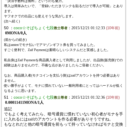
「決済手数料は無料」というのも魅力。
導入は簡単みたいで、「登録いただきリンクを貼るだけで導入が可能」とあり
ます。
ヤフオクでの出品にも使えそうな気がします。
(次へ続く)
50 ：
coco☆そばちょく七段
：2015/12/21 01:12:33
教士尊者
(10年前)
0MONA/0人
(前からの続き)
私はamtenでモナ払いでアマゾンギフト券を買ってみました。
すごく便利で、Zaif Paymentは素晴らしいシステムだと実感しました。
私自身はZaif Paymentを商品購入者として利用しましたが、出品側(販売側)での
経験はありませんので、不備な点がありましたらご容赦ください。
なお、商品購入者(モナコインを支払う側)はzaifアカウントを持つ必要はあり
ません。
使い勝手がよくて、モナに慣れていない一般利用者にとってはハードルが低く
なるように思います。
51 ：
coco☆そばちょく七段
：2015/12/21 01:32:36
教士尊者
(10年前)
0.00011411MONA/1人
追記
でもよく考えてみたら、暗号通貨に慣れていない初心者がモナを手
に入れるにはzaifのアカウントを作る必要がありそうですね。
もなとれだと他の暗号通貨を前もって持っていなければモナと交換