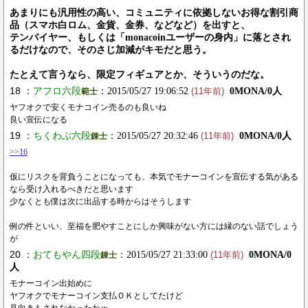
あまりにも汎用性の高い、コミュニティに依拠しないお得な割引商
品（スマホ白ロム、金貨、金券、などなど）を出すと、
テンバイヤー、もしくは「monacoinユーザーの身内」に落とされ
るだけなので、そのさじ加減がキモだと思う。
たとえて言うなら、限定フィギュアとか、そういうのだな。
18 ：
アフロ六段
：2015/05/27 19:06:52
0MONA/0人
範士
(11年前)
ヤフオクで安くモナコイン売るのも良いね
良い宣伝になる
19 ：
ちくわぶ六段
：2015/05/27 20:32:46
0MONA/0人
錬士
(11年前)
>>16
仮にリスクを背負うことになっても、本気でモナーコインを宣伝する気がある
なら受け入れるべきだと思います
少なくとも僕は次に出品する時からはそうします
例の件といい、至福を肥やすことにしか興味がない方には縁のない話でしょう
が
20 ：
おてもやん四段
：2015/05/27 21:33:00
0MONA/0
錬士
(11年前)
人
モナーコイン出始めに
ヤフオクでモナーコイン支払ＯＫとしてたけど