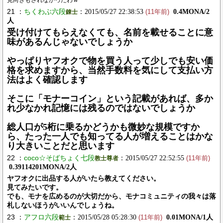
見向きもされなかったわｗ
21 ：
ちくわぶ六段
：2015/05/27 22:38:53
0.4MONA/2
錬士
(11年前)
人
受け付けてもらえなくても、名前を載せることに意
味があるんじゃないでしょうか
やっぱりヤフオクで物を買う人って少しでも安い価
格を求めますから、当然手数料を気にして支払い方
法はよく確認します
そこに「モナーコイン」という記載があれば、多か
れ少なかれ記憶には残るのではないでしょうか
総人口が5桁に乗るかどうかも微妙な規模ですか
ら、たった一人でも知ってる人が増えることはかな
り大きいことだと思います
22 ：
coco☆そばちょく七段
：2015/05/27 22:52:55
教士尊者
(11年前)
0.39114201MONA/2人
ヤフオクに出品する人がいたら教えてください。
見てみたいです。
でも、モナを広めるのが大切だから、モナコミュニティの我々は落
札しないほうがいいんでしょうね。
23 ：
アフロ六段
：2015/05/28 05:28:30
0.01MONA/1人
範士
(11年前)