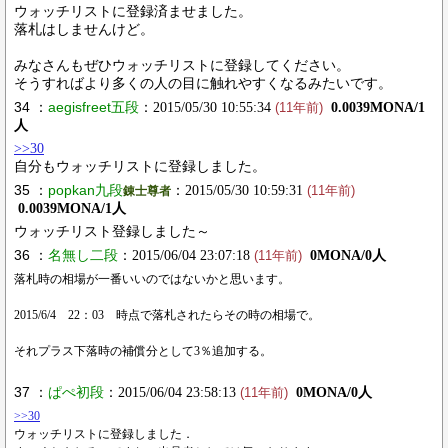
ウォッチリストに登録済ませました。
落札はしませんけど。
みなさんもぜひウォッチリストに登録してください。
そうすればより多くの人の目に触れやすくなるみたいです。
34 ：
aegisfreet五段
：2015/05/30 10:55:34
0.0039MONA/1
(11年前)
人
>>30
自分もウォッチリストに登録しました。
35 ：
popkan九段
：2015/05/30 10:59:31
錬士尊者
(11年前)
0.0039MONA/1人
ウォッチリスト登録しました～
36 ：
名無し二段
：2015/06/04 23:07:18
0MONA/0人
(11年前)
落札時の相場が一番いいのではないかと思います。
2015/6/4 22：03 時点で落札されたらその時の相場で。
それプラス下落時の補償分として3％追加する。
37 ：
ぱぺ初段
：2015/06/04 23:58:13
0MONA/0人
(11年前)
>>30
ウォッチリストに登録しました．