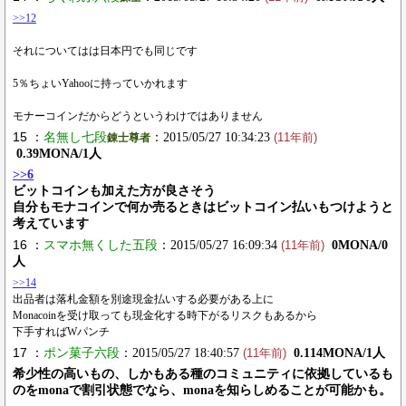
>>12
それについてはは日本円でも同じです
5％ちょいYahooに持っていかれます
モナーコインだからどうというわけではありません
15 ：
名無し七段
：2015/05/27 10:34:23
錬士尊者
(11年前)
0.39MONA/1人
>>6
ビットコインも加えた方が良さそう
自分もモナコインで何か売るときはビットコイン払いもつけようと
考えています
16 ：
スマホ無くした五段
：2015/05/27 16:09:34
0MONA/0
(11年前)
人
>>14
出品者は落札金額を別途現金払いする必要がある上に
Monacoinを受け取っても現金化する時下がるリスクもあるから
下手すればWパンチ
17 ：
ポン菓子六段
：2015/05/27 18:40:57
0.114MONA/1人
(11年前)
希少性の高いもの、しかもある種のコミュニティに依拠しているも
のをmonaで割引状態でなら、monaを知らしめることが可能かも。