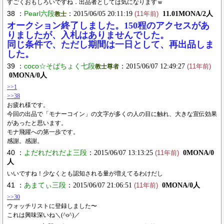
すごくおもしろいですね．出品者としては気になりますｗ
38 ：
Pearl六段
：2015/06/05 20:11:19
11.01MONA/2人
教士
(11年前)
オークション終了しました。150程のアクセスがあ
りましたが、入札はありませんでした。
同じ条件で、ただし期間は一日として、再出品しま
した。
39 ：
coco☆そばちょく七段
：2015/06/07 12:49:27
教士尊者
(11年前)
0MONA/0人
>>1
>>38
お疲れ様です。
今回の出品で「モナーコイン」の文字が多くの人の目に触れ、大きな宣伝効果
があったと思います。
モナ飛躍への第一歩です。
感謝。感謝。
40 ：
よだれだれだよ三段
：2015/06/07 13:13:25
0MONA/0
(11年前)
人
いいですね！少なくとも認知される量が増えてるわけだし
41 ：
あまてぃ三段
：2015/06/07 21:06:51
0MONA/0人
(11年前)
>>30
ウォッチリストに登録しました〜
これは興味深いね＼(^o^)／