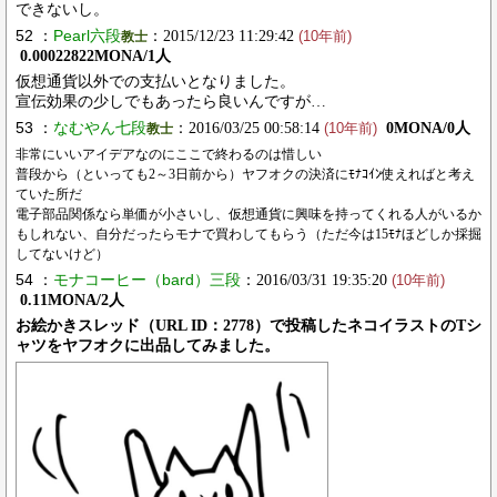
できないし。
52 ：
Pearl六段
：2015/12/23 11:29:42
教士
(10年前)
0.00022822MONA/1人
仮想通貨以外での支払いとなりました。
宣伝効果の少しでもあったら良いんですが…
53 ：
なむやん七段
：2016/03/25 00:58:14
0MONA/0人
教士
(10年前)
非常にいいアイデアなのにここで終わるのは惜しい
普段から（といっても2～3日前から）ヤフオクの決済にﾓﾅｺｲﾝ使えればと考え
ていた所だ
電子部品関係なら単価が小さいし、仮想通貨に興味を持ってくれる人がいるか
もしれない、自分だったらモナで買わしてもらう（ただ今は15ﾓﾅほどしか採掘
してないけど）
54 ：
モナコーヒー（bard）三段
：2016/03/31 19:35:20
(10年前)
0.11MONA/2人
お絵かきスレッド（URL ID：2778）で投稿したネコイラストのTシ
ャツをヤフオクに出品してみました。