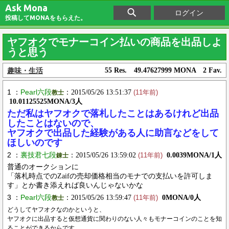
Ask Mona
ログイン
投稿してMONAをもらえた。
ヤフオクでモナーコイン払いの商品を出品しよ
うと思う
趣味・生活
55 Res. 49.47627999 MONA 2 Fav.
1 ：
Pearl六段
：2015/05/26 13:51:37
教士
(11年前)
10.01125525MONA/3人
ただ私はヤフオクで落札したことはあるけれど出品
したことはないので、
ヤフオクで出品した経験がある人に助言などをして
ほしいのです
2 ：
裏技君七段
：2015/05/26 13:59:02
0.0039MONA/1人
錬士
(11年前)
普通のオークションに
「落札時点でのZaifの売却価格相当のモナでの支払いを許可しま
す」とか書き添えれば良いんじゃないかな
3 ：
Pearl六段
：2015/05/26 13:59:47
0MONA/0人
教士
(11年前)
どうしてヤフオクなのかというと、
ヤフオクに出品すると仮想通貨に関わりのない人々もモナーコインのことを知
ることができるからです。