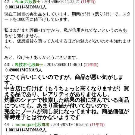
42 ：
Pearl六段
：2015/06/08 11:33:21
教士
(11年前)
0.00114114MONA/1人
現在二回目の再出品をしています。期間は3日（残り2日）で、スタ
ートを1000円に値下げしています。
私はまだまだ評価+1ですから、私が信用されてないというのもあ
るかも知れません。
また、仮想通貨を買って入札するほどの魅力がないのかも知れませ
ん。
あと、投げモナありがとうございます。
43 ：
裏技君七段
：2015/06/08 11:46:31
錬士
(11年前)
0.490001MONA/3人
すごく言いにくいのですが、商品が悪い気がしま
す。
中古店に行けば（もうちょっと高くなりますが）買
える品であり、レアリティがありませんし、
灼眼のシャナで検索した結果の横に並んでいる商品
についても、あまり高値が付いてないので、
完全にブームが消し炭になってますね。商品価値が
零時迷子とは行かないようです
44 ：
momogax七段
：2015/07/19 16:53:51
尊者
(11年前)
1.00114114MONA/2人