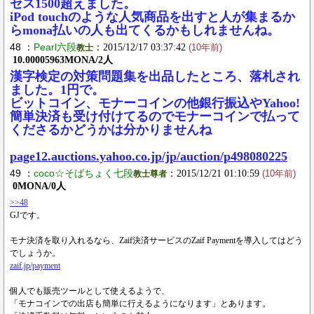
セス1500超えました。
iPod touchのような人気商品を出すと人が集まるか
らmona払いの人も出てくるかもしれませんね。
48 ：
Pearl六段
：2015/12/17 03:37:42
教士
(10年前)
10.00005963MONA/2人
漢字検定の対策問題集を出品したところ、落札され
ました。1円で。
ビットコイン、モナーコインの他銀行振込やYahoo!
簡単決済も受け付けてるのでモナーコインで払って
くださるかどうかは分かりませんね
page12.auctions.yahoo.co.jp/jp/auction/p498080225
49 ：
coco☆そばちょく七段
：2015/12/21 01:10:59
教士尊者
(10年前)
0MONA/0人
>>48
GJです。
モナ決済を取り入れるなら、Zaif決済サービスのZaif Paymentを導入してはどう
でしょうか。
zaif.jp/payment
個人でも販売ツールとして使えるようで、
「モナコインでの出店も簡単に行えるようになります」とあります。