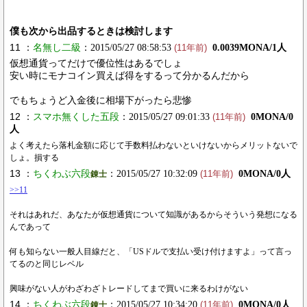
僕も次から出品するときは検討します
11 ：
名無し二級
：2015/05/27 08:58:53
0.0039MONA/1人
(11年前)
仮想通貨ってだけで優位性はあるでしょ
安い時にモナコイン買えば得をするって分かるんだから
でもちょうど入金後に相場下がったら悲惨
12 ：
スマホ無くした五段
：2015/05/27 09:01:33
0MONA/0
(11年前)
人
よく考えたら落札金額に応じて手数料払わないといけないからメリットないで
しょ。損する
13 ：
ちくわぶ六段
：2015/05/27 10:32:09
0MONA/0人
錬士
(11年前)
>>11
それはあれだ、あなたが仮想通貨について知識があるからそういう発想になる
んであって
何も知らない一般人目線だと、「USドルで支払い受け付けますよ」って言っ
てるのと同じレベル
興味がない人がわざわざトレードしてまで買いに来るわけがない
14 ：
ちくわぶ六段
：2015/05/27 10:34:20
0MONA/0人
錬士
(11年前)