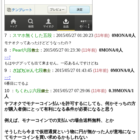
7 ：
スマホ無くした五段
：2015/05/27 01:20:23
0MONA/0人
(11年前)
モナオクってあったけどどうなったの？
8 ：
Pearl六段
：2015/05/27 01:23:30
0MONA/0人
教士
(11年前)
>>7
もはやググっても出て来ません。一応あるんですけどね
9 ：
さ҉҉ば҉҉ち҉҉ゃ҉ん七段
：2015/05/27 01:43:45
0MONA/0人
教士
(11年前)
>>7
6番目にでるよ
10 ：
ちくわぶ六段
：2015/05/27 07:29:06
0.39MONA/1
錬士
(11年前)
人
ヤフオクでモナーコイン払いを許可するにしても、何かそっちの方
が購入者側にとって有利になる条件が必要になると思う
例えば、モナーコインでの支払いの場合送料無料、とか
そうしたら今まで仮想通貨という物に円が無かった人が意地になっ
てモナーコインを買い求めるかもしれない