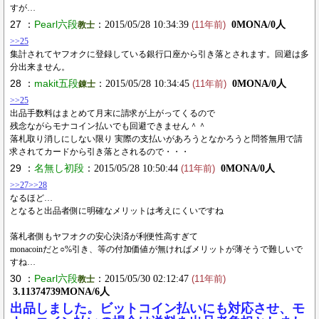
すが…
27 ：
Pearl六段
：2015/05/28 10:34:39
0MONA/0人
教士
(11年前)
>>25
集計されてヤフオクに登録している銀行口座から引き落とされます。回避は多
分出来ません。
28 ：
makit五段
：2015/05/28 10:34:45
0MONA/0人
錬士
(11年前)
>>25
出品手数料はまとめて月末に請求が上がってくるので
残念ながらモナコイン払いでも回避できません＾＾
落札取り消しにしない限り 実際の支払いがあろうとなかろうと問答無用で請
求されてカードから引き落とされるので・・・
29 ：
名無し初段
：2015/05/28 10:50:44
0MONA/0人
(11年前)
>>27
>>28
なるほど…
となると出品者側に明確なメリットは考えにくいですね
落札者側もヤフオクの安心決済が利便性高すぎて
monacoinだと○%引き、等の付加価値が無ければメリットが薄そうで難しいで
すね…
30 ：
Pearl六段
：2015/05/30 02:12:47
教士
(11年前)
3.11374739MONA/6人
出品しました。ビットコイン払いにも対応させ、モ