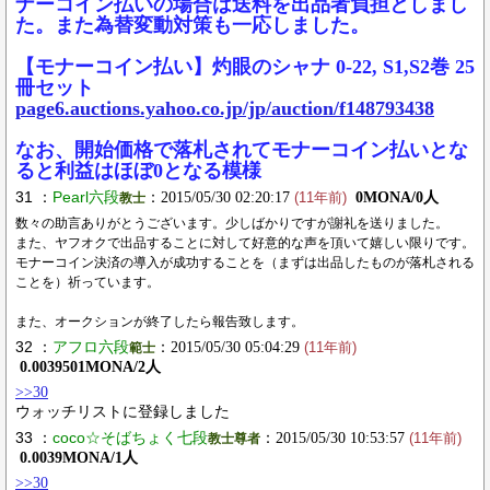
ナーコイン払いの場合は送料を出品者負担としまし
た。また為替変動対策も一応しました。
【モナーコイン払い】灼眼のシャナ 0-22, S1,S2巻 25
冊セット
page6.auctions.yahoo.co.jp/jp/auction/f148793438
なお、開始価格で落札されてモナーコイン払いとな
ると利益はほぼ0となる模様
31 ：
Pearl六段
：2015/05/30 02:20:17
0MONA/0人
教士
(11年前)
数々の助言ありがとうございます。少しばかりですが謝礼を送りました。
また、ヤフオクで出品することに対して好意的な声を頂いて嬉しい限りです。
モナーコイン決済の導入が成功することを（まずは出品したものが落札される
ことを）祈っています。
また、オークションが終了したら報告致します。
32 ：
アフロ六段
：2015/05/30 05:04:29
範士
(11年前)
0.0039501MONA/2人
>>30
ウォッチリストに登録しました
33 ：
coco☆そばちょく七段
：2015/05/30 10:53:57
教士尊者
(11年前)
0.0039MONA/1人
>>30