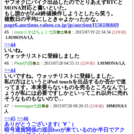
ヤフオクにバイク出品したのでとりあえずBTCと
MONA対応と書いといた。
もし誰かがZaif終値操作しようとしたら笑う。
複数日の平均にしときゃよかったかな。
page6.auctions.yahoo.co.jp/jp/auction/f156186669
45 ：
coco☆そばちょく七段
：2015/07/19 22:34:34
教士尊者
(11年前)
1.01MONA/1人
>>44
いいね。
ウォッチリストに登録しました
46 ：
Pearl六段
：2015/07/20 04:55:11
1.01MONA/1人
教士
(11年前)
>>44
いいですね。ウォッチリストに登録しました。
私の方はというとiPod touchを出品するか否かで迷
ってます。本来要らないものを売るところなんでし
ょうが私には必要ですしかといってこれ以外に売れ
そうなものもないので…
47 ：
momogax七段
：2015/07/20 09:20:15
10MONA/1
尊者
(11年前)
人
>>45
>>46
ありがとうございます( ´∀｀)
暗号通貨関係の巡回botが来ているのか半日でアク