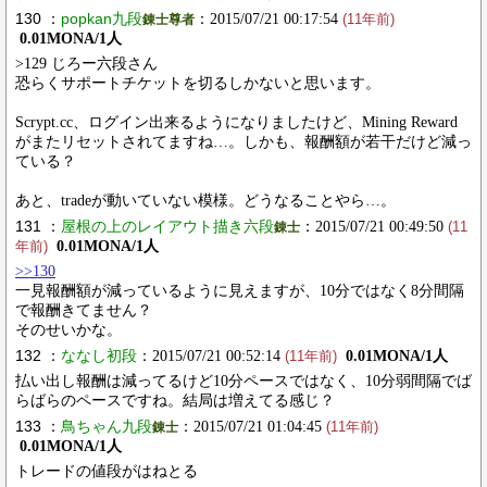
130 ：
popkan九段
：2015/07/21 00:17:54
錬士尊者
(11年前)
0.01MONA/1人
>129 じろー六段さん
恐らくサポートチケットを切るしかないと思います。
Scrypt.cc、ログイン出来るようになりましたけど、Mining Reward
がまたリセットされてますね…。しかも、報酬額が若干だけど減っ
ている？
あと、tradeが動いていない模様。どうなることやら…。
131 ：
屋根の上のレイアウト描き六段
：2015/07/21 00:49:50
錬士
(11
0.01MONA/1人
年前)
>>130
一見報酬額が減っているように見えますが、10分ではなく8分間隔
で報酬きてません？
そのせいかな。
132 ：
ななし初段
：2015/07/21 00:52:14
0.01MONA/1人
(11年前)
払い出し報酬は減ってるけど10分ペースではなく、10分弱間隔でば
らばらのペースですね。結局は増えてる感じ？
133 ：
鳥ちゃん九段
：2015/07/21 01:04:45
錬士
(11年前)
0.01MONA/1人
トレードの値段がはねとる