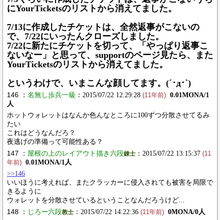
にYourTicketsのリストから消えてました。
7/13に作成したチケットは、全然返事がこないの
で、7/22にいったんクローズしました。
7/22に新たにチケットを切って、「やっぱり返事こ
ないなー」と思って、supportのページ見たら、また
YourTicketsのリストから消えてました。
というわけで、いまこんな顔してます。(´･д･`)
146 ：
名無し歩兵一級
：2015/07/22 12:29:28
0.01MONA/1
(11年前)
人
ホットウォレットはなんか色んなところに100ずつ分散させてるみ
たい
これはどうなんだろ？
夜逃げの準備って可能性ある？
147 ：
屋根の上のレイアウト描き六段
：2015/07/22 13:15:37
錬士
(11
0.01MONA/1人
年前)
>>146
いいほうに考えれば、またクラッカーに侵入されても被害を局限で
きるように
ウォレットを分散させているということなんだろうけど...
148 ：
じろー六段
：2015/07/22 14:22:36
0MONA/0人
教士
(11年前)