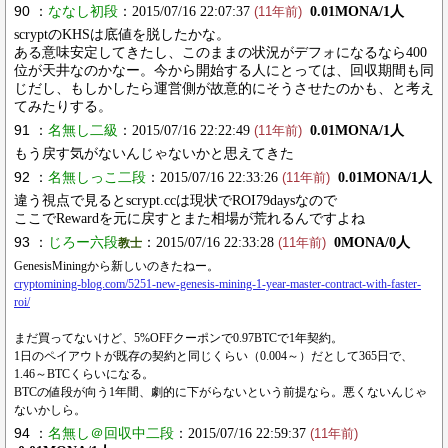
90 ：
ななし初段
：2015/07/16 22:07:37
0.01MONA/1人
(11年前)
scryptのKHSは底値を脱したかな。
ある意味安定してきたし、このままの状況がデフォになるなら400
位が天井なのかなー。今から開始する人にとっては、回収期間も同
じだし、もしかしたら運営側が故意的にそうさせたのかも、と考え
てみたりする。
91 ：
名無し二級
：2015/07/16 22:22:49
0.01MONA/1人
(11年前)
もう戻す気がないんじゃないかと思えてきた
92 ：
名無しっこ二段
：2015/07/16 22:33:26
0.01MONA/1人
(11年前)
違う視点で見るとscrypt.ccは現状でROI79daysなので
ここでRewardを元に戻すとまた相場が荒れるんですよね
93 ：
じろー六段
：2015/07/16 22:33:28
0MONA/0人
教士
(11年前)
GenesisMiningから新しいのきたねー。
cryptomining-blog.com/5251-new-genesis-mining-1-year-master-contract-with-faster-
roi/
まだ買ってないけど、5%OFFクーポンで0.97BTCで1年契約。
1日のペイアウトが既存の契約と同じくらい（0.004～）だとして365日で、
1.46～BTCくらいになる。
BTCの値段が向う1年間、劇的に下がらないという前提なら。悪くないんじゃ
ないかしら。
94 ：
名無し＠回収中二段
：2015/07/16 22:59:37
(11年前)