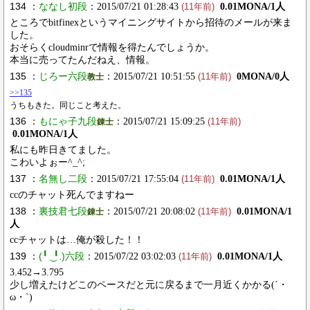
134 ：
ななし初段
：2015/07/21 01:28:43
0.01MONA/1人
(11年前)
ところでbitfinexというマイニングサイトから招待のメールが来ま
した。
おそらくcloudminrで情報を得たんでしょうか。
本当に売ってたんだねえ、情報。
135 ：
じろー六段
：2015/07/21 10:51:55
0MONA/0人
教士
(11年前)
>>135
うちもきた。同じこと考えた。
136 ：
もにゃ子九段
：2015/07/21 15:09:25
錬士
(11年前)
0.01MONA/1人
私にも昨日きてました。
こわいよぉー^_^;
137 ：
名無し二段
：2015/07/21 17:55:04
0.01MONA/1人
(11年前)
ccのチャット死んでますねー
138 ：
裏技君七段
：2015/07/21 20:08:02
0.01MONA/1
錬士
(11年前)
人
ccチャットは…俺が殺した！！
139 ：
(╹ ͜ ╹.)六段
：2015/07/22 03:02:03
0.01MONA/1人
(11年前)
3.452→3.795
少し増えたけどこのペースだと元に戻るまで一月近くかかる(´・
ω・`)