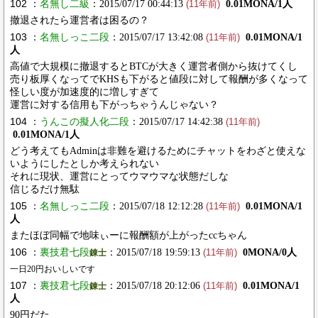
102 ：
名無し二級
：2015/07/17 00:44:13
0.01MONA/1人
(11年前)
撤退されたら運営者は困るの？
103 ：
名無しっこ二段
：2015/07/17 13:42:08
0.01MONA/1
(11年前)
人
高値で大規模に撤退するとBTCが大きく運営者側から抜けてくし
売り板厚くなってでKHSも下がると値段に対して報酬が多くなって
怪しい度が加速度的に増しすぎて
運営に対する信用も下がっちゃうんじゃない？
104 ：
うんこの擬人化二段
：2015/07/17 14:42:38
(11年前)
0.01MONA/1人
どう考えてもAdminは非難を避けるためにチャットをわざと使えな
いようにしたとしか考えられない
それに現状、運営にとってウマウマな状態だしな
信じるだけ無駄
105 ：
名無しっこ二段
：2015/07/18 12:12:28
0.01MONA/1
(11年前)
人
またほぼ同幅で地味ぃーに報酬額が上がったccちゃん
106 ：
裏技君七段
：2015/07/18 19:59:13
0MONA/0人
錬士
(11年前)
一日20円おいしいです
107 ：
裏技君七段
：2015/07/18 20:12:06
0.01MONA/1
錬士
(11年前)
人
90円だた