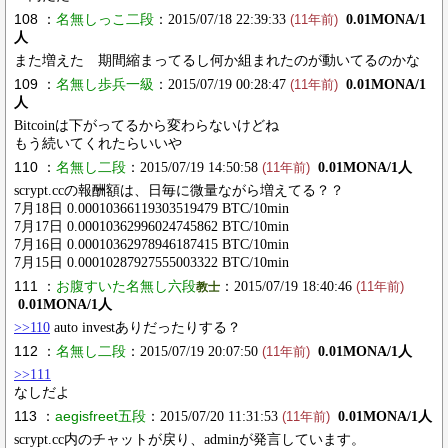
108 ：
名無しっこ二段
：2015/07/18 22:39:33
0.01MONA/1
(11年前)
人
また増えた 期間縮まってるし何か組まれたのが動いてるのかな
109 ：
名無し歩兵一級
：2015/07/19 00:28:47
0.01MONA/1
(11年前)
人
Bitcoinは下がってるから変わらないけどね
もう続いてくれたらいいや
110 ：
名無し二段
：2015/07/19 14:50:58
0.01MONA/1人
(11年前)
scrypt.ccの報酬額は、日毎に微量ながら増えてる？？
7月18日 0.00010366119303519479 BTC/10min
7月17日 0.00010362996024745862 BTC/10min
7月16日 0.00010362978946187415 BTC/10min
7月15日 0.00010287927555003322 BTC/10min
111 ：
お腹すいた名無し六段
：2015/07/19 18:40:46
教士
(11年前)
0.01MONA/1人
>>110
auto investありだったりする？
112 ：
名無し二段
：2015/07/19 20:07:50
0.01MONA/1人
(11年前)
>>111
なしだよ
113 ：
aegisfreet五段
：2015/07/20 11:31:53
0.01MONA/1人
(11年前)
scrypt.cc内のチャットが戻り、adminが発言しています。