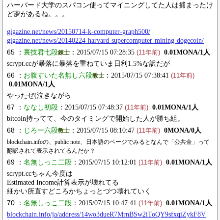
ハーバード大学のスパコン使ってマイニングしてた人は捕まったけ
ど夢があるね。。。
gigazine.net/news/20150714-k-computer-graph500/
gigazine.net/news/20140224-harvard-supercomputer-mining-dogecoin/
65 ：
裏技君七段
：2015/07/15 07:28:35
0.01MONA/1人
錬士
(11年前)
scrypt.ccが暴落に暴落を重ねていま日利1.5%な訳だが
66 ：
お腹すいた名無し六段
：2015/07/15 07:38:41
教士
(11年前)
0.01MONA/1人
やったぜ(泣きながら
67 ：
ななし初段
：2015/07/15 07:48:37
0.01MONA/1人
(11年前)
bitcoin持ってて、今のタイミングで開始した人が勝ち組。
68 ：
じろー六段
：2015/07/15 08:10:47
0MONA/0人
教士
(11年前)
blockchain.infoの、public note、日本語のページでみるとなんで「公共金」って
翻訳されて表示されてるんだか？
69 ：
名無しっこ二段
：2015/07/15 10:12:01
0.01MONA/1人
(11年前)
scrypt.ccちゃん今度は
Estimated Income計算表示が壊れてる
細かい所直すどころかちょっとづつ壊れていく
70 ：
名無しっこ二段
：2015/07/15 10:47:41
0.01MONA/1人
(11年前)
blockchain.info/ja/address/14wo3dueR7MrnBSw2iToQY9sfxqiZykF8V