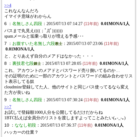
>>4
これなんなんだろ
イマイチ意味がわからん
6 ：
名無しさん四段
：2015/07/13 07:14:27
0.01MONA/1人
(11年前)
パスまで丸見え((((；ﾟДﾟ)))))))
spamメールと垢乗っ取りが増える予感･･･
7 ：
お腹すいた名無し六段
：2015/07/13 07:23:06
教士
(11年前)
0.01MONA/1人
と、とりあえず自分のメアドはなかった・・・
8 ：
裏技君七段
：2015/07/13 07:28:05
0.01MONA/1人
錬士
(11年前)
これ、アカウントのメアドとパスワード売り捌いてるのか…
その証明のために一部のアカウントとパスワードの組み合わせリス
ト表示してる奴
cloudminr登録してた人、他のサイトと同じパス使ってるなら変え
た方が良いね
9 ：
名無しさん四段
：2015/07/13 07:30:24
0.01MONA/1人
(11年前)
>>7
お試しで登録順1000人分を公開してるだけだからね
1BTC払えば全員分のリストを渡しますよってことみたい(｡-_-｡)
10 ：
ななし初段
：2015/07/13 07:36:37
0.01MONA/1人
(11年前)
ハッカーの仕業？