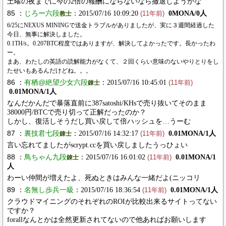
土曜の夜までに今の2倍の報酬にならないなら撤退しようかな
85 ：
じろー六段
：2015/07/16 10:09:20
0MONA/0人
教士
(11年前)
6/25にNEXUS MININGで送金トラブルがありましたが、実に３週間経過した
今日、無事に解決しました。
0.1TH/s。0.207BTC程度ではありますが、解決してよかったです。長かったわ
ー。
まあ、わたしの英語の読解能力がなくて、２回くらい意味のないやりとりをし
たせいもあるんだけどね。。。
86 ：
有栖@絶望少女六段
：2015/07/16 10:45:01
錬士
(11年前)
0.01MONA/1人
なんだかんだで暴落直前に387satoshi/KHsで売り抜いてそのまま
38000円/BTCで売り切って正解だったのか？
しかし、復活しそうだし買い戻して倍ハッシュを…うーむ
87 ：
裏技君七段
：2015/07/16 14:32:17
0.01MONA/1人
錬士
(11年前)
言い忘れてましたがscrypt.ccを買い戻しましたうっひょい
88 ：
鳥ちゃん九段
：2015/07/16 16:01:02
0.01MONA/1
錬士
(11年前)
人
わーい仲間が増えたよ、死ぬときはみんな一緒だよ(ニッコリ
89 ：
名無し歩兵一級
：2015/07/16 18:36:54
0.01MONA/1人
(11年前)
クラウドマイニングのそれぞれのROIが比較出来るサイトってない
ですか？
forallなんとかは全然更新されてないので他あればお願いします