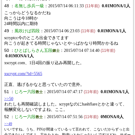
48 ：
名無し歩兵一級
：2015/07/14 06:11:33
0.01MONA/1人
(11年前)
こっからどうなるかだね
向こうは今18時か
24時間以内に期待
49 ：
風吹けば四段
：2015/07/14 06:23:03
0.01MONA/1人
(11年前)
scryptcc今のところ出金できてます
向こうが起きてる時間じゃないとやっぱかなり時間かかるね
50 ：
ひとばしらさん五段
：2015/07/14 07:14:40
錬士
(11年前)
0.01MONA/1人
xscrypt.com、1日4回の振り込み再開した。
xscrypt.com/?id=5565
正直、逃げるかなと思っていたので意外。
51 ：
じろー六段
：2015/07/14 07:47:17
0.01MONA/1人
教士
(11年前)
>>50
わたしも再開確認しました。scryptなのにhashflareとかと違って、
報酬変化しないですよね、ここ。
52 ：
じろー六段
：2015/07/14 07:51:56
0MONA/0人
教士
(11年前)
>>49
いいですね。うち、PINが間違っているって言われて、こないだからずっと出
金できないんですよ。忘れたとか、勘違いとかじゃないんですけどね。サポー