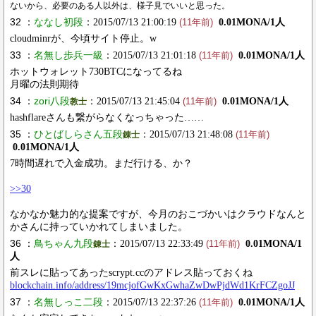
ないから、必要のある人以外は、様子見でいいと思った。
32 ：
ななし初段
：2015/07/13 21:00:19
0.01MONA/1人
(11年前)
cloudminrが、今頃サイト停止。w
33 ：
名無し歩兵一級
：2015/07/13 21:01:18
0.01MONA/1人
(11年前)
ホットウォレット730BTCになってるね
月曜の法則期待
34 ：
zori八段
：2015/07/13 21:45:04
0.01MONA/1人
教士
(11年前)
hashflareさんも繋がらなくなっちゃった……
35 ：
ひとばしらさん五段
：2015/07/13 21:48:08
錬士
(11年前)
0.01MONA/1人
7時間遅れで入金成功。まだ行ける、か？
>>30
なかなか魅力的な提案ですが、今月のおこづかいはクラウドなんと
かさんに持っていかれてしまいました。
36 ：
鳥ちゃん九段
：2015/07/13 22:33:49
0.01MONA/1
錬士
(11年前)
人
前スレに貼ってあったscrypt.ccのアドレス貼っておくね
blockchain.info/address/19mcjofGwKxGwhaZwDwPjdWd1KrFCZgoJJ
37 ：
名無しっこ二段
：2015/07/13 22:37:26
0.01MONA/1人
(11年前)