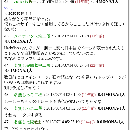
42 ：
zori八段
：2015/07/13 23:04:46
0.01MONA/1人
教士
(11年前)
>>41
うおおおお！！
ありがとう本当に治った。
僕もこのサイトすごく信用してるからここにだけはつぶれてほしく
ないな……。
43 ：
メイラックス錠二段
：2015/07/14 00:21:28
(11年前)
0.01MONA/1人
Hashflareなんですが、勝手に変な日本語でページが表示されたりし
ませんか？自動翻訳みたいなのはしていないのに。
ちなみにブラウザはfirefoxです。
44 ：
名無し＠回収中二段
：2015/07/14 00:27:54
(11年前)
0.01MONA/1人
数日前にログインページが日本語になって今見たらトップページが
いろいろ日本語化されてますね
対応予定なのかな？
45 ：
名無しっこ二段
：2015/07/14 02:01:00
0.01MONA/1人
(11年前)
しーしーちゃんのトレードも毛色が変わってきたかな
46 ：
名無しっこ二段
：2015/07/14 03:32:30
0.01MONA/1人
(11年前)
うわぁ･･･クズすぎる…
47 ：
名無し七段
：2015/07/14 05:57:19
0.01MONA/1人
教士
(11年前)
で、770行ったわけだが。