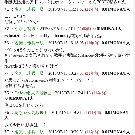
報酬支払用のアドレス？にホットウォレットから70BTC移された
71 ：
名無し歩兵一級
：2015/07/15 11:31:32
0.01MONA/1人
(11年前)
こ、これは…
期待していいのか
72 ：
ななし初段
：2015/07/15 12:27:01
0.01MONA/1人
(11年前)
estimated 〈daily monthly 〉incomeは前から0表示だよ。
73 ：
名無し歩兵一級
：2015/07/15 13:18:05
0.01MONA/1人
(11年前)
refferのほうのことじゃないかな
あとrewardに表示されてる数字と実際のbalanceの数字が違う気がす
る
rewardのほうが多いんだけど
74 ：
名無し歩兵一級
：2015/07/15 13:27:51
0.01MONA/1人
(11年前)
と思ったらAuto investが機能してただけでした。
連投すみません。
75 ：
Defekt名人四段
：2015/07/15 17:41:18
錬士
(11年前)
0.01MONA/1人
俺はCCを信じるから
76 ：
鳥ちゃん九段
：2015/07/15 19:21:58
0.01MONA/1
錬士
(11年前)
人
さて今日の動きは！？
77 ：
名無し歩兵一級
：2015/07/15 19:29:51
0.01MONA/1人
(11年前)