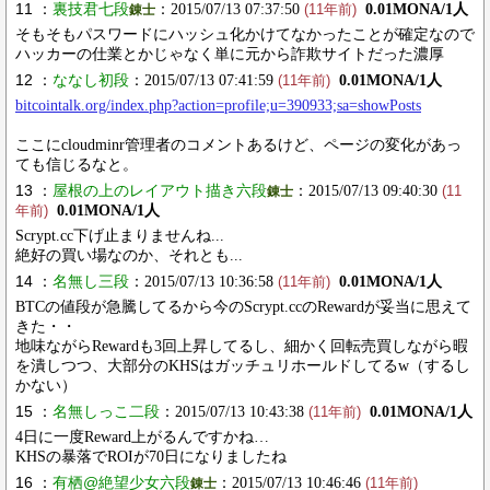
11 ：
裏技君七段
：2015/07/13 07:37:50
0.01MONA/1人
錬士
(11年前)
そもそもパスワードにハッシュ化かけてなかったことが確定なので
ハッカーの仕業とかじゃなく単に元から詐欺サイトだった濃厚
12 ：
ななし初段
：2015/07/13 07:41:59
0.01MONA/1人
(11年前)
bitcointalk.org/index.php?action=profile;u=390933;sa=showPosts
ここにcloudminr管理者のコメントあるけど、ページの変化があっ
ても信じるなと。
13 ：
屋根の上のレイアウト描き六段
：2015/07/13 09:40:30
錬士
(11
0.01MONA/1人
年前)
Scrypt.cc下げ止まりませんね...
絶好の買い場なのか、それとも...
14 ：
名無し三段
：2015/07/13 10:36:58
0.01MONA/1人
(11年前)
BTCの値段が急騰してるから今のScrypt.ccのRewardが妥当に思えて
きた・・
地味ながらRewardも3回上昇してるし、細かく回転売買しながら暇
を潰しつつ、大部分のKHSはガッチュリホールドしてるw（するし
かない）
15 ：
名無しっこ二段
：2015/07/13 10:43:38
0.01MONA/1人
(11年前)
4日に一度Reward上がるんですかね…
KHSの暴落でROIが70日になりましたね
16 ：
有栖@絶望少女六段
：2015/07/13 10:46:46
錬士
(11年前)