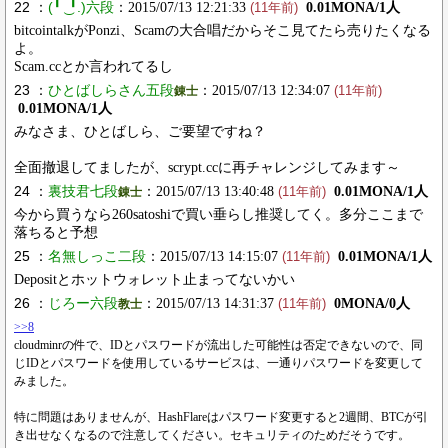
22 ：
(╹ ͜ ╹.)六段
：2015/07/13 12:21:33
0.01MONA/1人
(11年前)
bitcointalkがPonzi、Scamの大合唱だからそこ見てたら売りたくなる
よ。
Scam.ccとか言われてるし
23 ：
ひとばしらさん五段
：2015/07/13 12:34:07
錬士
(11年前)
0.01MONA/1人
みなさま、ひとばしら、ご要望ですね？
全面撤退してましたが、scrypt.ccに再チャレンジしてみます～
24 ：
裏技君七段
：2015/07/13 13:40:48
0.01MONA/1人
錬士
(11年前)
今から買うなら260satoshiで買い垂らし推奨してく。多分ここまで
落ちると予想
25 ：
名無しっこ二段
：2015/07/13 14:15:07
0.01MONA/1人
(11年前)
Depositとホットウォレット止まってないかい
26 ：
じろー六段
：2015/07/13 14:31:37
0MONA/0人
教士
(11年前)
>>8
cloudminrの件で、IDとパスワードが流出した可能性は否定できないので、同
じIDとパスワードを使用しているサービスは、一通りパスワードを変更して
みました。
特に問題はありませんが、HashFlareはパスワード変更すると2週間、BTCが引
き出せなくなるので注意してください。セキュリティのためだそうです。