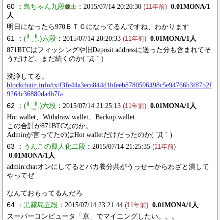
60 ：
鳥ちゃん九段
：2015/07/14 20:20:30
0.01MONA/1
錬士
(11年前)
人
明日になったら970ＢＴＣになってるんですね、わかります
61 ：
(╹ ͜ ╹.)六段
：2015/07/14 20:20:33
0.01MONA/1人
(11年前)
871BTCはフィッシングや旧Deposit addressに送った分も含まれてそ
うだけど、まだ続くのか( ´Д｀)
洗浄してる。
blockchain.info/tx/f3fe44a3eca844d1bfeeb8780596498c5e94766b3f87b2f
9264c36880da4b7fa
62 ：
(╹ ͜ ╹.)六段
：2015/07/14 21:25:13
0.01MONA/1人
(11年前)
Hot wallet、Withdraw wallet、Backup wallet
この合計が871BTCなのか。
Adminが言ってたのはHot walletだけだったのか( ´Д｀)
63 ：
うんこの擬人化二段
：2015/07/14 21:25:35
(11年前)
0.01MONA/1人
admin:chatオンにしてるとバカ養分共がうっせーからわざと潰して
やってぜ
なんておもってるんだろ
64 ：
黒霧島五段
：2015/07/14 23:21:44
0.01MONA/1人
(11年前)
スーパーコンピュータ「京」でマイニングしたい。。。