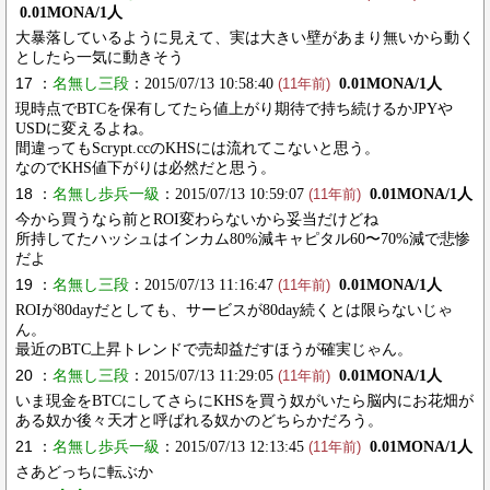
0.01MONA/1人
大暴落しているように見えて、実は大きい壁があまり無いから動く
としたら一気に動きそう
17 ：
名無し三段
：2015/07/13 10:58:40
0.01MONA/1人
(11年前)
現時点でBTCを保有してたら値上がり期待で持ち続けるかJPYや
USDに変えるよね。
間違ってもScrypt.ccのKHSには流れてこないと思う。
なのでKHS値下がりは必然だと思う。
18 ：
名無し歩兵一級
：2015/07/13 10:59:07
0.01MONA/1人
(11年前)
今から買うなら前とROI変わらないから妥当だけどね
所持してたハッシュはインカム80%減キャピタル60〜70%減で悲惨
だよ
19 ：
名無し三段
：2015/07/13 11:16:47
0.01MONA/1人
(11年前)
ROIが80dayだとしても、サービスが80day続くとは限らないじゃ
ん。
最近のBTC上昇トレンドで売却益だすほうが確実じゃん。
20 ：
名無し三段
：2015/07/13 11:29:05
0.01MONA/1人
(11年前)
いま現金をBTCにしてさらにKHSを買う奴がいたら脳内にお花畑が
ある奴か後々天才と呼ばれる奴かのどちらかだろう。
21 ：
名無し歩兵一級
：2015/07/13 12:13:45
0.01MONA/1人
(11年前)
さあどっちに転ぶか