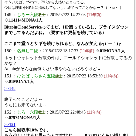
そういえば、xScrypt、7/17から支払いとまってる。
今回は理由をHP上に掲載してないし、終了ってことかなー？（´・ω・`）
149 ：
じろー六段
：2015/07/22 14:27:08
教士
(11年前)
0.114114MONA/1人
BitcoinCloudServiceってまだ、HP残っているし、プライスダウン
までしてるんだよね。（要するに更新を続けている）
ここまで堂々とサギを続けられると、なんか笑える┐(´ー｀)┌
150 ：
名無し二段
：2015/07/22 18:17:37
0.01MONA/1人
(11年前)
ホットウォレット分散の件は、コールドウォレットに分散してるの
かな？
Adminがそんな面倒くさい事やらないだろうけどｗ
151 ：
ひとばしらさん五段
：2015/07/22 18:53:39
錬士
(11年前)
0.01MONA/1人
>>148
終了ってことだよ～
うちにも来てないよ～
152 ：
じろー六段
：2015/07/22 22:48:45
教士
(11年前)
0.07974MONA/1人
>>151
こちら回収率10%です。
もう少しいけると思ったんですけど。。。0.27BTCくらい損しまし