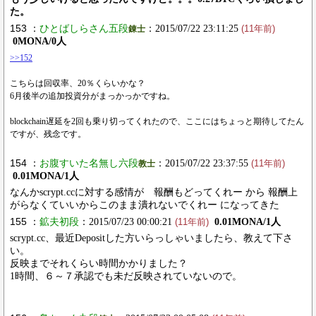
た。
153 ：
ひとばしらさん五段
：2015/07/22 23:11:25
錬士
(11年前)
0MONA/0人
>>152
こちらは回収率、20％くらいかな？
6月後半の追加投資分がまっかっかですね。
blockchain遅延を2回も乗り切ってくれたので、ここにはちょっと期待してたん
ですが、残念です。
154 ：
お腹すいた名無し六段
：2015/07/22 23:37:55
教士
(11年前)
0.01MONA/1人
なんかscrypt.ccに対する感情が 報酬もどってくれー から 報酬上
がらなくていいからこのまま潰れないでくれー になってきた
155 ：
鉱夫初段
：2015/07/23 00:00:21
0.01MONA/1人
(11年前)
scrypt.cc、最近Depositした方いらっしゃいましたら、教えて下さ
い。
反映までそれくらい時間かかりました？
1時間、６～７承認でも未だ反映されていないので。