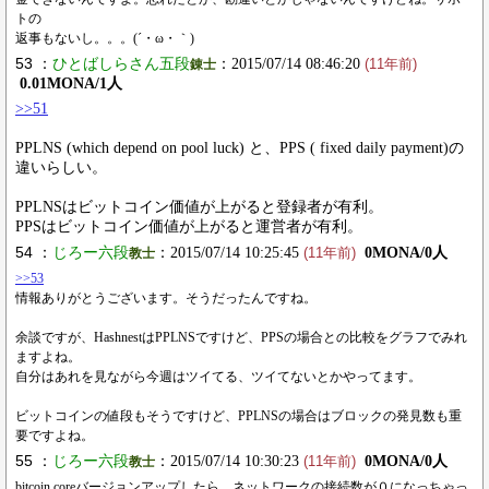
トの
返事もないし。。。(´・ω・｀)
53 ：
ひとばしらさん五段
：2015/07/14 08:46:20
錬士
(11年前)
0.01MONA/1人
>>51
PPLNS (which depend on pool luck) と、PPS ( fixed daily payment)の
違いらしい。
PPLNSはビットコイン価値が上がると登録者が有利。
PPSはビットコイン価値が上がると運営者が有利。
54 ：
じろー六段
：2015/07/14 10:25:45
0MONA/0人
教士
(11年前)
>>53
情報ありがとうございます。そうだったんですね。
余談ですが、HashnestはPPLNSですけど、PPSの場合との比較をグラフでみれ
ますよね。
自分はあれを見ながら今週はツイてる、ツイてないとかやってます。
ビットコインの値段もそうですけど、PPLNSの場合はブロックの発見数も重
要ですよね。
55 ：
じろー六段
：2015/07/14 10:30:23
0MONA/0人
教士
(11年前)
bitcoin coreバージョンアップしたら、ネットワークの接続数が０になっちゃっ