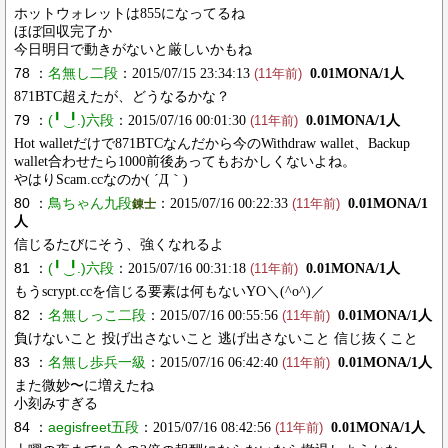
ホットウォレットは855になってるね
ほぼ回収完了か
今日明日で動きがないと厳しいかもね
78 ：
名無し二段
：2015/07/15 23:34:13
0.01MONA/1人
(11年前)
871BTC超えたが、どうなるかな？
79 ：
(╹ ͜ ╹.)六段
：2015/07/16 00:01:30
0.01MONA/1人
(11年前)
Hot walletだけで871BTCなんだから今のWithdraw wallet、Backup
wallet合わせたら1000前後あってもおかしくないよね。
やはりScam.ccなのか( ´Д｀)
80 ：
鳥ちゃん九段
：2015/07/16 00:22:33
0.01MONA/1
錬士
(11年前)
人
信じるたびにそう、強くなれるよ
81 ：
(╹ ͜ ╹.)六段
：2015/07/16 00:31:18
0.01MONA/1人
(11年前)
もうscrypt.ccを信じる要素は何もないYO＼(^o^)／
82 ：
名無しっこ二段
：2015/07/16 00:55:56
0.01MONA/1人
(11年前)
負けないこと 投げ出さないこと 逃げ出さないこと 信じ抜くこと
83 ：
名無し歩兵一級
：2015/07/16 06:42:40
0.01MONA/1人
(11年前)
また微妙〜に増えたね
小刻みすぎる
84 ：
aegisfreet五段
：2015/07/16 08:42:56
0.01MONA/1人
(11年前)