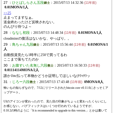
27 ：
ひとばしらさん五段
：2015/07/13 14:32:36
錬士
(11年前)
0.01MONA/1人
>>25
止まってますなぁ。
送金終わったけど反映されない。
のんびり待つよ～
28 ：
ななし初段
：2015/07/13 14:48:34
0.01MONA/1人
(11年前)
cloudminrの復活はないかな、やっぱり。。
29 ：
鳥ちゃん九段
：2015/07/13 15:56:44
0.01MONA/1
錬士
(11年前)
人
自動投資見たら1時半に250で買ってるわ
ここまで落ちてたのか
30 ：
お腹すいた名無し六段
：2015/07/13 16:50:33
教士
(11年前)
0.01114114MONA/2人
誰か1btc払って本物かどうか証明してほしいな(ﾁﾗｯﾁﾗッ
31 ：
じろー六段
：2015/07/13 17:43:48
0MONA/0人
教士
(11年前)
怖いもの知らずなので、7/12にリリースされたbitcoin core v0.11.0にさっそくア
ップデート。
UIのアイコンが変わったので、見た目の印象がちょっと変わったくらいにし
か感じない。バグフィックスはいくつか行われているようですが、
0.10.2の時のように「It is recommended to upgrade to this version.」とかは書いて