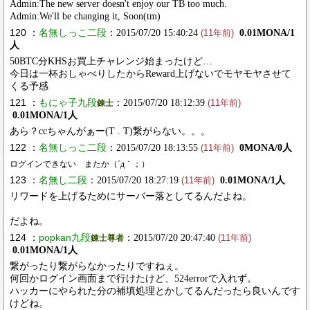
Admin:The new server doesn't enjoy our TB too much.
Admin:We'll be changing it, Soon(tm)
120 ：
名無しっこ二段
：2015/07/20 15:40:24
0.01MONA/1
(11年前)
人
50BTC分KHSお買上チャレンジ始まったけど…
今日は一杯おしゃべりしたからReward上げないでモヤモヤさせて
くる予感
121 ：
もにゃ子九段
：2015/07/20 18:12:39
錬士
(11年前)
0.01MONA/1人
あら？ccちゃんがぁー(T . T)繋がらない。。。
122 ：
名無しっこ二段
：2015/07/20 18:13:55
0MONA/0人
(11年前)
ログインできない またか（´д｀；）
123 ：
名無し二段
：2015/07/20 18:27:19
0.01MONA/1人
(11年前)
リワードを上げるためにサーバー落としてるんだよね。
だよね。
124 ：
popkan九段
：2015/07/20 20:47:40
錬士尊者
(11年前)
0.01MONA/1人
繋がったり繋がらなかったりですねぇ。
何回かログイン画面まで行けたけど、524errorで入れず。
ハッカーにやられた分の補填処理とかしてるんだったら良いんです
けどね。