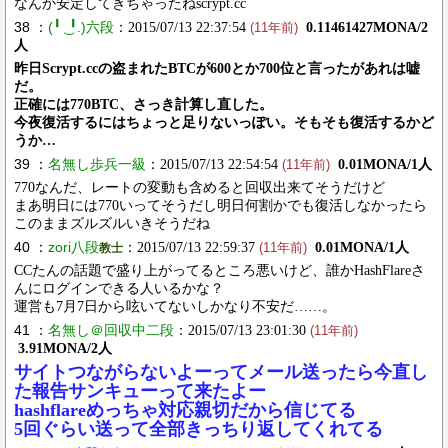
なんか安定してきちゃったねscrypt.cc
38 ：
(╹ ͜ ╹.)六段
：2015/07/13 22:37:54
0.11461427MONA/2
(11年前)
人
昨日Scrypt.ccの盗まれたBTCが600とか700位と言ったがあれは嘘
だ。
正確には770BTC、さっき計算し直した。
今夜復活するにはちょっと足りないっぽい。そもそも復活するかど
うか…
39 ：
名無し歩兵一級
：2015/07/13 22:54:54
0.01MONA/1人
(11年前)
770なんだ、レートの変動も含めると回収出来てそうだけど
まあ明日には770いってそうだし明日何割かでも復活しなかったら
このままズルズルいきそうだね
40 ：
zori八段
：2015/07/13 22:59:37
0.01MONA/1人
教士
(11年前)
CCたんの話題で盛り上がってるところ悪いけど、誰かHashFlareさ
んにログインできる人いるかな？
運営も7月7日から呟いてないしかなり不安だ……。
41 ：
名無し＠回収中二段
：2015/07/13 23:01:30
(11年前)
3.91MONA/2人
サイトつながらないよーってメール送ったら今直し
た報告サンキューって来たよー
hashflareめっちゃ対応親切だから信じてる
5回ぐらい送って全部きっちり返してくれてる