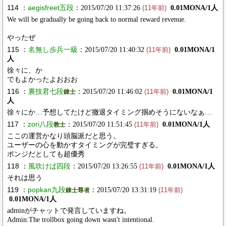
114 ：
aegisfreet五段
：2015/07/20 11:37:26
0.01MONA/1人
(11年前)
We will be gradually be going back to normal reward revenue.
やったぜ
115 ：
名無し歩兵一級
：2015/07/20 11:40:32
0.01MONA/1
(11年前)
人
徐々に、か
でもよかったよおおお
116 ：
裏技君七段
：2015/07/20 11:46:02
0.01MONA/1
錬士
(11年前)
人
徐々にか…予想してたけど撤退タイミング掴めそうにないなぁ…
117 ：
zori八段
：2015/07/20 11:51:45
0.01MONA/1人
教士
(11年前)
ここの運営かなり頭脳派だと思う。
ユーザーの心を動かすタイミングが完璧すぎる。
ポンジだとしても超優秀
118 ：
風吹けば四段
：2015/07/20 13:26:55
0.01MONA/1人
(11年前)
それは思う
119 ：
popkan九段
：2015/07/20 13:31:19
錬士尊者
(11年前)
0.01MONA/1人
adminがチャットで発言していますね。
Admin:The trollbox going down wasn't intentional.