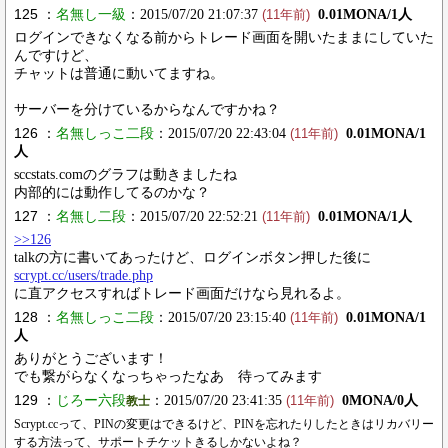
125 ：
名無し一級
：2015/07/20 21:07:37
0.01MONA/1人
(11年前)
ログインできなくなる前からトレード画面を開いたままにしていた
んですけど、
チャットは普通に動いてますね。
サーバーを分けているからなんですかね？
126 ：
名無しっこ二段
：2015/07/20 22:43:04
0.01MONA/1
(11年前)
人
sccstats.comのグラフは動きましたね
内部的には動作してるのかな？
127 ：
名無し二段
：2015/07/20 22:52:21
0.01MONA/1人
(11年前)
>>126
talkの方に書いてあったけど、ログインボタン押した後に
scrypt.cc/users/trade.php
に直アクセスすればトレード画面だけなら見れるよ。
128 ：
名無しっこ二段
：2015/07/20 23:15:40
0.01MONA/1
(11年前)
人
ありがとうございます！
でも繋がらなくなっちゃったなあ 待ってみます
129 ：
じろー六段
：2015/07/20 23:41:35
0MONA/0人
教士
(11年前)
Scrypt.ccって、PINの変更はできるけど、PINを忘れたりしたときはリカバリー
する方法って、サポートチケットきるしかないよね？