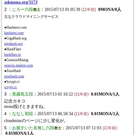
askmona.org/3173
2 ：
じろー六段
：2015/07/13 01:05:39
0MONA/0人
教士
(11年前)
主なクラウドマイニングサービス
●Hashnest.com
hashnest.com
●GigaHash.org
gigahash.org
●HashFlare
hashflare.io
●GenesisMining
genesis-mining.com
●ZeusHash
zeushash.com
●Scrypt.cc
scrypt.cc
3 ：
黒霧島五段
：2015/07/13 01:10:22
0.01MONA/1人
(11年前)
記念カキコ
mona投げときますね。
4 ：
ななし初段
：2015/07/13 06:50:34
0.01MONA/1人
(11年前)
cloudminrのページに少し変化が。
5 ：
お腹すいた名無し六段
：2015/07/13 07:11:03
教士
(11年前)
0.01MONA/1人