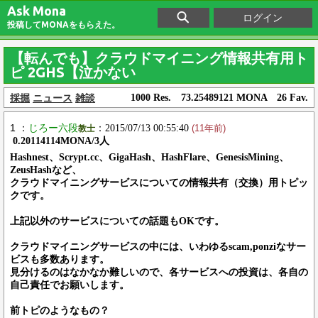
Ask Mona
ログイン
投稿してMONAをもらえた。
【転んでも】クラウドマイニング情報共有用ト
ピ 2GHS【泣かない
採掘
ニュース
雑談
1000 Res. 73.25489121 MONA 26 Fav.
1 ：
じろー六段
：2015/07/13 00:55:40
教士
(11年前)
0.20114114MONA/3人
Hashnest、Scrypt.cc、GigaHash、HashFlare、GenesisMining、
ZeusHashなど、
クラウドマイニングサービスについての情報共有（交換）用トピッ
クです。
上記以外のサービスについての話題もOKです。
クラウドマイニングサービスの中には、いわゆるscam,ponziなサー
ビスも多数あります。
見分けるのはなかなか難しいので、各サービスへの投資は、各自の
自己責任でお願いします。
前トピのようなもの？