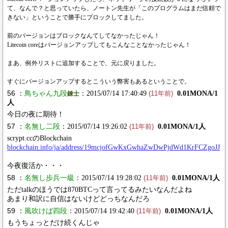
て、なんで？と思っていたら、ノートン先生が「このプログラムはまだ信頼で
きない」ということで勝手にブロックしてました。
前のバージョンはブロックなんてしてなかったじゃん！
Litecoin coreはバージョンアップしてもこんなことなかったじゃん！
まあ、例外リストに追加することで、元に戻りました。
すぐにバージョンアップするとこういう弊害もあるということで。
56 ：
鳥ちゃん九段
：2015/07/14 17:40:49
0.01MONA/1
錬士
(11年前)
人
今日の夜に期待！
57 ：
名無し二段
：2015/07/14 19:26:02
0.01MONA/1人
(11年前)
scrypt.ccのBlockchain
blockchain.info/ja/address/19mcjofGwKxGwhaZwDwPjdWd1KrFCZgoJJ
今夜復活か・・・
58 ：
名無し歩兵一級
：2015/07/14 19:28:02
0.01MONA/1人
(11年前)
ただtalkのほうでは870BTCって言ってるみたいなんだよね
あまり和訳に自信はないけどどっちなんだろ
59 ：
風吹けば四段
：2015/07/14 19:42:40
0.01MONA/1人
(11年前)
もうちょっとだけ続くんじゃ