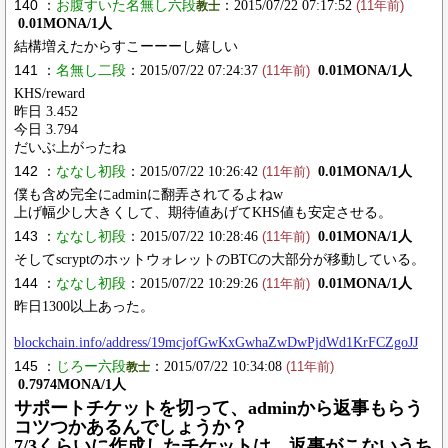
140 ：
お腹すいた名無し六段
：2015/07/22 07:17:52
教士
(11年前)
0.01MONA/1人
結構増えたからすこーーーし嬉しい
141 ：
名無し二段
：2015/07/22 07:24:37
0.01MONA/1人
(11年前)
KHS/reward
昨日 3.452
今日 3.794
だいぶ上がったね
142 ：
ななし初段
：2015/07/22 10:26:42
0.01MONA/1人
(11年前)
僕も含め完全にadminに翻弄されてるよねw
上げ幅少し大きくして、期待値あげてKHS値も安定させる。
143 ：
ななし初段
：2015/07/22 10:28:46
0.01MONA/1人
(11年前)
そしてscryptのホットウォレットのBTCの大部分が移動している。
144 ：
ななし初段
：2015/07/22 10:29:26
0.01MONA/1人
(11年前)
昨日1300以上あった。
blockchain.info/address/19mcjofGwKxGwhaZwDwPjdWd1KrFCZgoJJ
145 ：
じろー六段
：2015/07/22 10:34:08
教士
(11年前)
0.7974MONA/1人
サポートチケットを切って、adminから返事もらう
コツつかあるんでしょうか？
7/3くらいに作成したチケットは、返事がこないうち