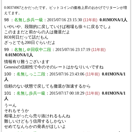
0.00374967とかだったです。ビットコインの価格上昇のおかげでリターンが増
えてます。
98 ：
名無し歩兵一級
：2015/07/16 23:15:30
0.01MONA/1人
(11年前)
いやいや、段階的に戻していけば相場も徐々に戻るでしょ
このままだと前からの人は撤退だよ
ROI何日だって話だもん
ざっとでも200日ぐらいだよ
99 ：
名無し＠回収中二段
：2015/07/16 23:17:19
(11年前)
0.01MONA/1人
情報有り難うございます
Genesisの信頼性で今のそのレートはかなりいいですね
100 ：
名無しっこ二段
：2015/07/16 23:43:06
0.01MONA/1
(11年前)
人
信頼のない状態で戻しても撤退が加速するから
101 ：
名無し歩兵一級
：2015/07/17 00:18:29
0.01MONA/1
(11年前)
人
うーん
それもそうか
相場上がったら売り抜けれるもんね
難しいけどもう信用するしかない
せめてなんらかの発表がほしいよ