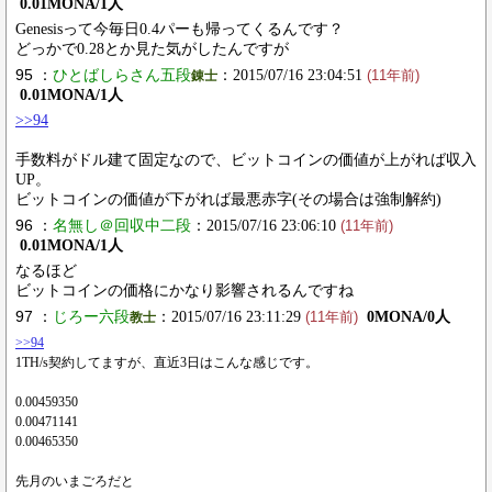
0.01MONA/1人
Genesisって今毎日0.4パーも帰ってくるんです？
どっかで0.28とか見た気がしたんですが
95 ：
ひとばしらさん五段
：2015/07/16 23:04:51
錬士
(11年前)
0.01MONA/1人
>>94
手数料がドル建て固定なので、ビットコインの価値が上がれば収入
UP。
ビットコインの価値が下がれば最悪赤字(その場合は強制解約)
96 ：
名無し＠回収中二段
：2015/07/16 23:06:10
(11年前)
0.01MONA/1人
なるほど
ビットコインの価格にかなり影響されるんですね
97 ：
じろー六段
：2015/07/16 23:11:29
0MONA/0人
教士
(11年前)
>>94
1TH/s契約してますが、直近3日はこんな感じです。
0.00459350
0.00471141
0.00465350
先月のいまごろだと