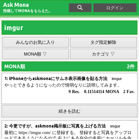
Ask Mona
ログイン
投稿してMONAをもらえた。
imgur
みんなのお気に入り
タグ指定解除
MONA順 ▽
カテゴリ ▽
MONA順
2件
1: iPhoneからaskmonaにサムネ表示画像を貼る方法
Imgur
やっとできるようになったので情弱なりに説明してみます。
9 Res. 0.11514114 MONA 2 Fav.
続きを読む
2: 今更ですが、askmona掲示板に写真を上げる方法
imgur
最初に https://imgur.com/ に登録する。 登録すると写真をアップロ
ードできるようになるので 右上にある自分の名前にカーソルを合