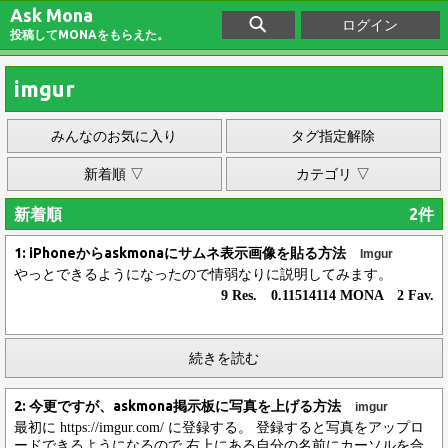
Ask Mona
ログイン
投稿してMONAをもらえた。
imgur
みんなのお気に入り
タグ指定解除
新着順 ▽
カテゴリ ▽
新着順
2件
1: iPhoneからaskmonaにサムネ表示画像を貼る方法
Imgur
やっとできるようになったので情弱なりに説明してみます。
9 Res. 0.11514114 MONA 2 Fav.
続きを読む
2: 今更ですが、askmona掲示板に写真を上げる方法
imgur
最初に https://imgur.com/ に登録する。 登録すると写真をアップロ
ードできるようになるので 右上にある自分の名前にカーソルを合