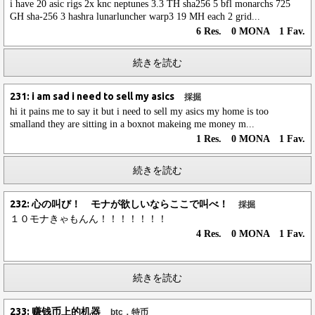
i have 20 asic rigs 2x knc neptunes 3.3 TH sha256 5 bfl monarchs 725
GH sha-256 3 hashra lunarluncher warp3 19 MH each 2 grid...
6 Res. 0 MONA 1 Fav.
続きを読む
231: i am sad i need to sell my asics
採掘
hi it pains me to say it but i need to sell my asics my home is too
smalland they are sitting in a boxnot makeing me money m...
1 Res. 0 MONA 1 Fav.
続きを読む
232: 心の叫び！ モナが欲しいならここで叫べ！
採掘
１０モナきゃもんん！！！！！！！
4 Res. 0 MONA 1 Fav.
続きを読む
233: 赚钱币上的机器
btc，特币