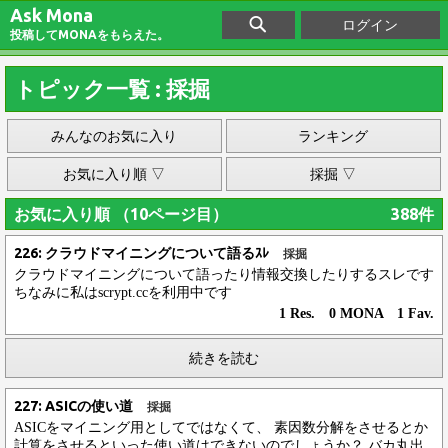
Ask Mona
ログイン
投稿してMONAをもらえた。
トピック一覧 : 採掘
みんなのお気に入り
ランキング
お気に入り順 ▽
採掘 ▽
お気に入り順 （10ページ目）
388件
226: クラウドマイニングについて語るｽﾚ
採掘
クラウドマイニングについて語ったり情報交換したりするスレです
ちなみに私はscrypt.ccを利用中です
1 Res. 0 MONA 1 Fav.
続きを読む
227: ASICの使い道
採掘
ASICをマイニング用としてではなくて、 素因数分解をさせるとか
計算をさせるといった使い道はできないのでしょうか？ バカ丸出