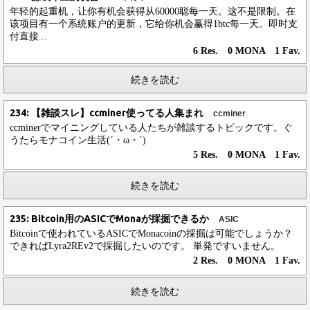
年轻的起重机，让你有机会获得从60000聪每一天。这不是限制。在
该项目有一个系统账户的更新，它给你机会赢得1btc每一天。即时支
付直接...
6 Res. 0 MONA 1 Fav.
続きを読む
234: 【雑談スレ】ccminer使ってる人集まれ
ccminer
ccminerでマイニングしている人たちが雑談するトピックです。ぐ
うたらモナコイン生活(´・ω・`)
5 Res. 0 MONA 1 Fav.
続きを読む
235: Bitcoin用のASICでMonaが採掘できるか
ASIC
Bitcoinで使われているASICでMonacoinの採掘は可能でしょうか？
できればLyra2REv2で採掘したいのです。 単発ですいません。
2 Res. 0 MONA 1 Fav.
続きを読む