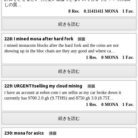
しの質...
8 Res. 0.11411411 MONA 1 Fav.
続きを読む
228: i mined mona after hard fork
採掘
i mined monacoin blocks after the hard fork and the coins are not
showing up in the bloc chain are they any good and where ca...
1 Res. 0 MONA 1 Fav.
続きを読む
229: URGENT!!selling my cloud mining
採掘
i have an account at eobot.com i am sellin as my car broke down it
currently has 9700 2.0 gh (9.7THS) and 8750 gh 3.0 (8.75T...
1 Res. 0 MONA 1 Fav.
続きを読む
230: mona for asics
採掘