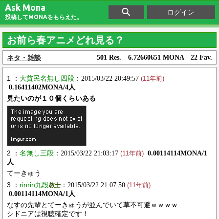
Ask Mona
ログイン
投稿してMONAをもらえた。
お前ら春アニメどれ見る？
ネタ・雑談
501 Res. 6.72660651 MONA 22 Fav.
1 ：
大貧民名無し四段
：2015/03/22 20:49:57
(11年前)
0.16411402MONA/4人
見たいのが１０個くらいある
2 ：
名無し三段
：2015/03/22 21:03:17
0.00114114MONA/1
(11年前)
人
てーきゅう
3 ：
rinrin九段
：2015/03/22 21:07:50
教士
(11年前)
0.00114114MONA/1人
なすの先輩とてーきゅうが並んでいて草不可避ｗｗｗｗ
シドニアは視聴確定です！