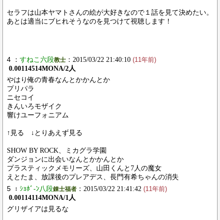
セラフは山本ヤマトさんの絵が大好きなので１話を見て決めたい。
あとは適当にブヒれそうなのを見つけて視聴します！
4 ：
すねこ六段
：2015/03/22 21:40:10
教士
(11年前)
0.00114514MONA/2人
やはり俺の青春なんとかかんとか
プリパラ
ニセコイ
きんいろモザイク
響けユーフォニアム
↑見る ↓とりあえず見る
SHOW BY ROCK、ミカグラ学園
ダンジョンに出会いなんとかかんとか
プラスティックメモリーズ、山田くんと7人の魔女
えとたま、放課後のプレアデス、長門有希ちゃんの消失
5 ：
ｼｮﾎﾞ-ﾝ八段
：2015/03/22 21:41:42
錬士福者
(11年前)
0.00114114MONA/1人
グリザイアは見るな