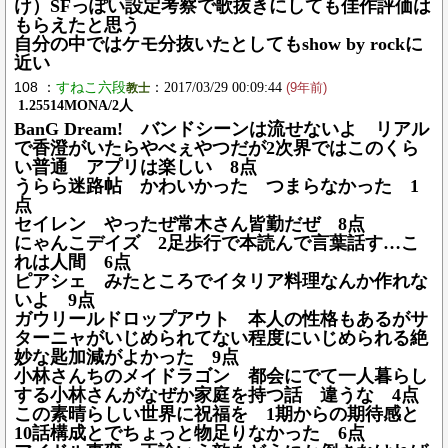
け）SFっぽい設定考察で歌抜きにしても佳作評価は
もらえたと思う
自分の中ではケモ分抜いたとしてもshow by rockに
近い
108 ：
すねこ六段
：2017/03/29 00:09:44
教士
(9年前)
1.25514MONA/2人
BanG Dream! バンドシーンは流せないよ リアル
で香澄がいたらやべぇやつだが2次界ではこのくら
い普通 アプリは楽しい 8点
うらら迷路帖 かわいかった つまらなかった 1
点
セイレン やったぜ常木さん皆勤だぜ 8点
にゃんこデイズ 2足歩行で本読んで言葉話す…こ
れは人間 6点
ピアシェ みたところでイタリア料理なんか作れな
いよ 9点
ガウリールドロップアウト 本人の性格もあるがサ
ターニャがいじめられてない程度にいじめられる絶
妙な匙加減がよかった 9点
小林さんちのメイドラゴン 都会にでて一人暮らし
する小林さんがなぜか家庭を持つ話 違うな 4点
この素晴らしい世界に祝福を 1期からの期待感と
10話構成とでちょっと物足りなかった 6点