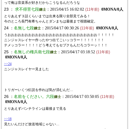
って俺は音楽系が好きだからこうなるんだろうな
23 ：
求不得苦七段
：2015/04/15 16:02:02
0MONA/0人
錬士
(11年前)
とりあえず３話くらいまでは出来る限り全部見てみる！
今のところ長門有希ちゃんとダンまちは最後まで視聴確定。
24 ：
名無し七段
：2015/04/17 00:30:26
0MONA/0人
錬士
(11年前)
うおおおおおおおおおおおおおおおおおおおおおおおおおお！！！！！
ニンジャスレイヤー作ったやつ出てこいッコラー！！！！！！！
テメッコラー！！！！どう考えてもセプクもんだろコラーッ！！！
25 ：
名無しの権兵衛七段
：2015/04/17 03:18:52
錬士
(11年前)
0MONA/0人
>>24
ニンジャスレイヤー見ました
トリガーいくつ伝説を作れば気が済むんだ…
26 ：
名前をください。六段
：2015/04/17 03:50:05
錬士
(11年前)
0MONA/0人
とりあえずパンチラインは最後まで見る
>>18
見たいんだけど放送地域じゃない…