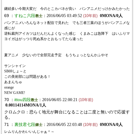
継続多い今期大変だ 今のとこカバネが良い パンアニメだっけかみたかった
69 ：
すねこ六段
：2016/06/05 03:49:52
0MONA/0人
教士
(10年前)
パンアニメいろんなネット配信で見れた でも三者三葉のほうがパンアニメな
感じが
逆転裁判アイカツはだんだんよくなった感じ くまみこは急降下 はいふりマ
ヨイガはがっつり死ぬ系かとおもってたら違った
夏アニメ 少ないので全部完走予定 もうちょっとなんかふやそ
サンシャイン
SB69しょ～と
この美術部には問題がある！
あまんちゅ
orange
NEW GAME!
70 ：
ittou四段
：2016/06/05 22:00:21
教士
(10年前)
0.00114114MONA/1人
クロムクロ：恐らく地元が舞台になることは二度と無いので応援す
る。
71 ：
裏技君七段
：2016/06/05 22:03:48
0MONA/0人
錬士
(10年前)
レムりんかわいいんじゃぁ＾～