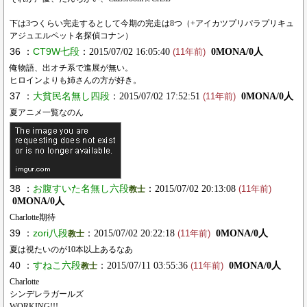
下は3つくらい完走するとして今期の完走は8つ（+アイカツプリパラプリキュ
アジュエルペット名探偵コナン）
36 ：
CT9W七段
：2015/07/02 16:05:40
0MONA/0人
(11年前)
俺物語、出オチ系で進展が無い。
ヒロインよりも姉さんの方が好き。
37 ：
大貧民名無し四段
：2015/07/02 17:52:51
0MONA/0人
(11年前)
夏アニメ一覧なのん
38 ：
お腹すいた名無し六段
：2015/07/02 20:13:08
教士
(11年前)
0MONA/0人
Charlotte期待
39 ：
zori八段
：2015/07/02 20:22:18
0MONA/0人
教士
(11年前)
夏は視たいのが10本以上あるなあ
40 ：
すねこ六段
：2015/07/11 03:55:36
0MONA/0人
教士
(11年前)
Charlotte
シンデレラガールズ
WORKING!!!