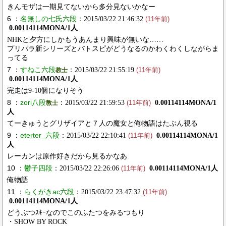
きんモザは一期見てないから多分見ないかなー
6 ：
名無しの七氏六段
：2015/03/22 21:46:32
(11年前)
0.00114114MONA/1人
NHKと夕方にしかもうあんまり興味が無いな……
プリパラ新シリーズとバトスピがどうなるのかわくわくしながらま
ってる
7 ：
すねこ六段
：2015/03/22 21:55:19
教士
(11年前)
0.00114114MONA/1人
完走は9-10個になりそう
8 ：
zori八段
：2015/03/22 21:59:53
0.00114114MONA/1
教士
(11年前)
人
てーきゅうとグリザイアと７人の魔女と俺物語はたぶん視る
9 ：
eterter_六段
：2015/03/22 22:10:41
0.00114114MONA/1
(11年前)
人
レーカンは原作好きだから見るかなあ
10 ：
鬱子四段
：2015/03/22 22:26:06
0.00114114MONA/1人
(11年前)
俺物語
11 ：
らくがきac六段
：2015/03/22 23:47:32
(11年前)
0.00114114MONA/1人
どうぶつｽｷｰなのでこのふたつをみるつもり
・SHOW BY ROCK