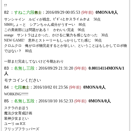
!?
82 ：
すねこ六段
：2016/09/29 00:05:53
0MONA/0人
教士
(9年前)
サンシャイン ルビィが残念。ﾋﾟｷﾞｨとかスライムかよ 50点
SB69しょ～と シアンちゃん成分がうすーい 80点
この美術部には問題がある！ かわいい完走 90点
orange サントラはよかった、かけるに魅力を感じなかった 30点
NEW GAME! 意外とストーリーもしっかりしてた感じ 90点
クロムクロ 俺がロボ物完走するとか珍しい、ということはもしかしてロボ物
ではない？ 80点
一部まだ完走してないけど今期おわり
83 ：
名無し三段
：2016/09/29 21:31:20
0.00114114MONA/1
(9年前)
人
モナコインください
84 ：
‌‌七段
：2016/10/02 01:23:56
0MONA/0人
教士
(9年前)
WORKING!!!!!!
85 ：
名無し五段
：2016/10/10 16:52:33
0MONA/0人
(9年前)
ステラのまほう
魔法少女育成計画
装神少女まとい
ユーリ on ICE
フリップフラッパーズ