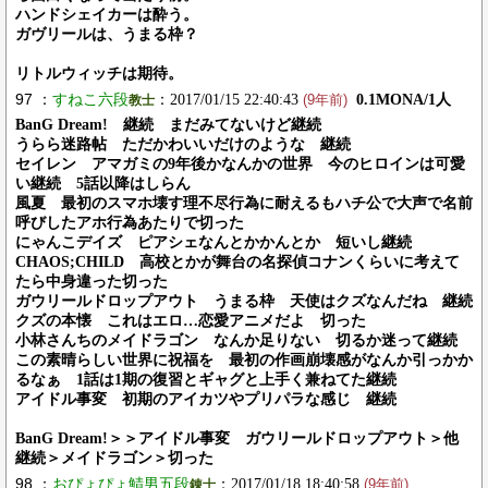
ハンドシェイカーは酔う。
ガヴリールは、うまる枠？
リトルウィッチは期待。
97 ：
すねこ六段
：2017/01/15 22:40:43
0.1MONA/1人
教士
(9年前)
BanG Dream! 継続 まだみてないけど継続
うらら迷路帖 ただかわいいだけのような 継続
セイレン アマガミの9年後かなんかの世界 今のヒロインは可愛
い継続 5話以降はしらん
風夏 最初のスマホ壊す理不尽行為に耐えるもハチ公で大声で名前
呼びしたアホ行為あたりで切った
にゃんこデイズ ピアシェなんとかかんとか 短いし継続
CHAOS;CHILD 高校とかが舞台の名探偵コナンくらいに考えて
たら中身違った切った
ガウリールドロップアウト うまる枠 天使はクズなんだね 継続
クズの本懐 これはエロ…恋愛アニメだよ 切った
小林さんちのメイドラゴン なんか足りない 切るか迷って継続
この素晴らしい世界に祝福を 最初の作画崩壊感がなんか引っかか
るなぁ 1話は1期の復習とギャグと上手く兼ねてた継続
アイドル事変 初期のアイカツやプリパラな感じ 継続
BanG Dream!＞＞アイドル事変 ガウリールドロップアウト＞他
継続＞メイドラゴン＞切った
98 ：
おぴょぴょ鯖男五段
：2017/01/18 18:40:58
錬士
(9年前)