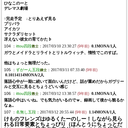
ひなこのーと
デレマス劇場
↑完走予定 ↓とりあえず見る
プリパラ
アイカツ
サクラダリセット
冴えない彼女の育てかた♭
104 ：
ittou四段
：2017/03/10 23:30:27
0.1MONA/1人
教士
(9年前)
ガウとメイドラとリライトとリトルウィッチ、惰性でこのすば。
他はちょっと無理だった。
105 ：
ずがーん五段
：2017/03/11 07:33:40
錬士
(9年前)
0.10114114MONA/2人
落語心中が一期に続いて面白いんだけど、話が重めだからガヴリー
ルと交互に見るとちょうどいい感じ
106 ：
ittou四段
：2017/03/12 13:38:57
0.1MONA/1人
教士
(9年前)
落語心中はいいね。でも気力がいるのでｗ、録画して後から観るか
なぁ。
107 ：
名無し五段
：2017/03/12 20:55:44
1.14MONA/1人
(9年前)
けものフレンズはゆるくたーのしー！しながら見ら
れる日常要素とちょっぴり（ほんとうにちょっとだ