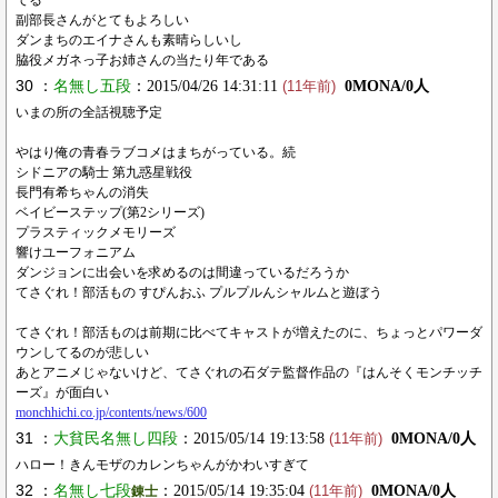
てる
副部長さんがとてもよろしい
ダンまちのエイナさんも素晴らしいし
脇役メガネっ子お姉さんの当たり年である
30 ：
名無し五段
：2015/04/26 14:31:11
0MONA/0人
(11年前)
いまの所の全話視聴予定
やはり俺の青春ラブコメはまちがっている。続
シドニアの騎士 第九惑星戦役
長門有希ちゃんの消失
ベイビーステップ(第2シリーズ)
プラスティックメモリーズ
響けユーフォニアム
ダンジョンに出会いを求めるのは間違っているだろうか
てさぐれ！部活もの すぴんおふ プルプルんシャルムと遊ぼう
てさぐれ！部活ものは前期に比べてキャストが増えたのに、ちょっとパワーダ
ウンしてるのが悲しい
あとアニメじゃないけど、てさぐれの石ダテ監督作品の『はんそくモンチッチ
ーズ』が面白い
monchhichi.co.jp/contents/news/600
31 ：
大貧民名無し四段
：2015/05/14 19:13:58
0MONA/0人
(11年前)
ハロー！きんモザのカレンちゃんがかわいすぎて
32 ：
名無し七段
：2015/05/14 19:35:04
0MONA/0人
錬士
(11年前)