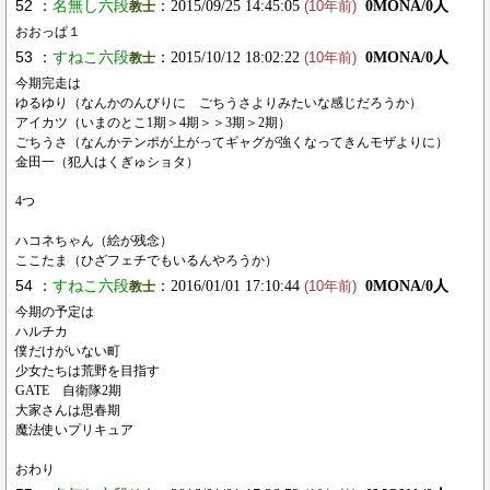
52 ：
名無し六段
：2015/09/25 14:45:05
0MONA/0人
教士
(10年前)
おおっぱ１
53 ：
すねこ六段
：2015/10/12 18:02:22
0MONA/0人
教士
(10年前)
今期完走は
ゆるゆり（なんかのんびりに ごちうさよりみたいな感じだろうか）
アイカツ（いまのとこ1期＞4期＞＞3期＞2期）
ごちうさ（なんかテンポが上がってギャグが強くなってきんモザよりに）
金田一（犯人はくぎゅショタ）
4つ
ハコネちゃん（絵が残念）
ここたま（ひざフェチでもいるんやろうか）
54 ：
すねこ六段
：2016/01/01 17:10:44
0MONA/0人
教士
(10年前)
今期の予定は
ハルチカ
僕だけがいない町
少女たちは荒野を目指す
GATE 自衛隊2期
大家さんは思春期
魔法使いプリキュア
おわり