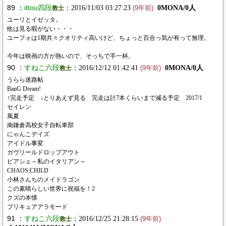
89 ：
ittou四段
：2016/11/03 03:27:23
0MONA/0人
教士
(9年前)
ユーリとイゼッタ。
他は見る暇がない・・・
ユーフォは1期共々クオリティ高いけど、ちょっと百合っ気が有って無理。
今年は映画の方が熱いので、そっちで手一杯。
90 ：
すねこ六段
：2016/12/12 01:42:41
0MONA/0人
教士
(9年前)
うらら迷路帖
BanG Dream!
↑完走予定 ↓とりあえず見る 完走は計7本くらいまで減る予定 2017/1
セイレン
風夏
南鎌倉高校女子自転車部
にゃんこデイズ
アイドル事変
ガヴリールドロップアウト
ピアシェ～私のイタリアン～
CHAOS;CHILD
小林さんちのメイドラゴン
この素晴らしい世界に祝福を！2
クズの本懐
プリキュアアラモード
91 ：
すねこ六段
：2016/12/25 21:28:15
教士
(9年前)