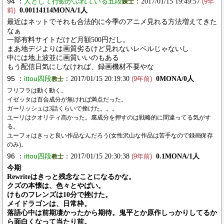
94 ：
人として行動がぶれている五段
：2017/01/15 19:49:57
錬士
(9年
0.00114114MONA/1人
前)
最近はネットでそれも合法的に今季のアニメ見れる方法増えてきた
なぁ
一部有料サイトだけど月額500円だし。
まあ地デジよりは画質劣るけど見れないレベルじゃないし
中には地上波並に画質いいのもある
もう配信日気にしなければ、録画機材不要やな
95 ：
ittou四段
：2017/01/15 20:19:30
0MONA/0人
教士
(9年前)
フリフラは動く動く。
イゼッタは百合成分が無ければ満点だった。
ガーリッシュは3話くらいで挫けた。。。
ユーリはクオリティ高かった。腐成分を押すのは戦略的に間違ってる気がす
る。
ユーフォはきっと良い作品なんだろう(女性沢山な作品は苦手なので録画保存
のみ)。
96 ：
ittou四段
：2017/01/15 20:30:38
0.1MONA/1人
教士
(9年前)
今期
Rewriteはきっと残念なことになるかな。
クズの本懐は、色々とやばい。
けものフレンズは10分で挫けた。
メイドラゴンは、日常枠。
落語心中は前期凄かったから期待。鬼平とか原作しっかりしてるか
ら面白くなって当たり前。