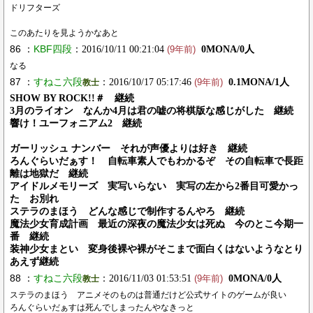
ドリフターズ
このあたりを見ようかなあと
86 ：
KBF四段
：2016/10/11 00:21:04
0MONA/0人
(9年前)
なる
87 ：
すねこ六段
：2016/10/17 05:17:46
0.1MONA/1人
教士
(9年前)
SHOW BY ROCK!!＃ 継続
3月のライオン なんか4月は君の嘘の将棋版な感じがした 継続
響け！ユーフォニアム2 継続
ガーリッシュ ナンバー それが声優よりは好き 継続
ろんぐらいだぁす！ 自転車素人でもわかるぞ その自転車で長距
離は地獄だ 継続
アイドルメモリーズ 実写いらない 実写の左から2番目可愛かっ
た お別れ
ステラのまほう どんな感じで制作するんやろ 継続
魔法少女育成計画 最近の深夜の魔法少女は死ぬ 今のとこ今期一
番 継続
装神少女まとい 変身後裸や裸がそこまで面白くはないようなとり
あえず継続
88 ：
すねこ六段
：2016/11/03 01:53:51
0MONA/0人
教士
(9年前)
ステラのまほう アニメそのものは普通だけど公式サイトのゲームが良い
ろんぐらいだぁすは死んでしまったんやなきっと