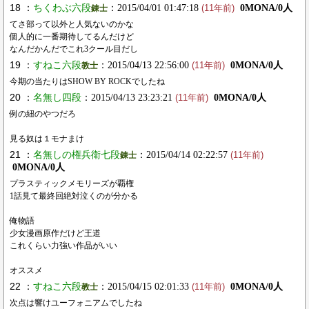
18 ：
ちくわぶ六段
：2015/04/01 01:47:18
0MONA/0人
錬士
(11年前)
てさ部って以外と人気ないのかな
個人的に一番期待してるんだけど
なんだかんだでこれ3クール目だし
19 ：
すねこ六段
：2015/04/13 22:56:00
0MONA/0人
教士
(11年前)
今期の当たりはSHOW BY ROCKでしたね
20 ：
名無し四段
：2015/04/13 23:23:21
0MONA/0人
(11年前)
例の紐のやつだろ
見る奴は１モナまけ
21 ：
名無しの権兵衛七段
：2015/04/14 02:22:57
錬士
(11年前)
0MONA/0人
プラスティックメモリーズが覇権
1話見て最終回絶対泣くのが分かる
俺物語
少女漫画原作だけど王道
これくらい力強い作品がいい
オススメ
22 ：
すねこ六段
：2015/04/15 02:01:33
0MONA/0人
教士
(11年前)
次点は響けユーフォニアムでしたね