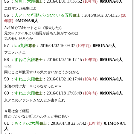
55 ：
名無し六段
：2016/01/01 17:36:52
0MONA/0人
錬士
(10年前)
エロマンガ先生はよ
56 ：
人として行動がぶれている五段
：2016/01/02 07:43:25
錬士
(10
0MONA/0人
年前)
AviUtlでCMカットとロゴ撤去したら
元のtsファイルより画質が落ちた気がするのは
気のせいだろうか
57 ：
lae九段
：2016/01/02 16:09:37
0MONA/0人
尊者
(10年前)
アニメハナニ
58 ：
すねこ六段
：2016/01/02 16:17:15
0MONA/0人
教士
(10年前)
※56
同じこと10数回すりゃ気のせいかどうか分かる
59 ：
すねこ六段
：2016/01/02 16:17:44
0MONA/0人
教士
(10年前)
安価の付け方 ※じゃなかったｗｗ
60 ：
すねこ六段
：2016/01/18 17:03:49
0MONA/0人
教士
(10年前)
京アニのファントムなんとか書き忘れ
今期は全て継続
僕だけがいない町とハルチカが特に良い
61 ：
ちくわぶ六段
：2016/01/18 22:57:42
0.1MONA/1
錬士
(10年前)
人