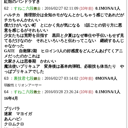
紅殻のパンドラすき
62 ：
すねこ六段
：2016/02/27 02:11:09
0.1MONA/1人
教士
(10年前)
ハルチカ 推理部分は全知ホモがなんとかしちゃう感じであれだが
チカちゃんかわいい
僕だけがいない町 とにかく先が気になる 1話ごとの切り方に悪
意を感じるがそれもいい
少女たちは荒野を目指す 黒田と夕夏はなぜ奉仕や手伝いもせず見
てるだけなのか それといろいろと伝わってこない 継続するんじ
ゃなかった
GATE 自衛隊2期 ヒロイン3人の好感度をどんどんあげてくアニ
メだったのかこれは
大家さんは思春期 かわいい
魔法使いプリキュア 変身後は基本肉弾戦、必殺技も体当たり や
っぱプリキュアでした
63 ：
裏技君七段
：2016/02/27 03:14:02
0MONA/0人
錬士
(10年前)
弱酸性ミリオンアーサー
64 ：
すねこ六段
：2016/03/28 23:26:24
0.1MONA/1人
教士
(10年前)
16年4月
プリパラ
迷家 マヨイガ
あんハピ♪
クロムクロ