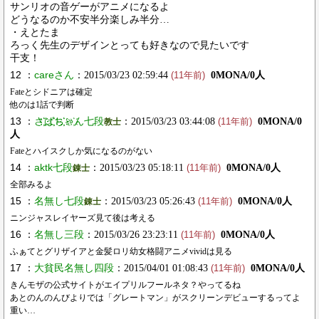
サンリオの音ゲーがアニメになるよ
どうなるのか不安半分楽しみ半分…
・えとたま
ろっく先生のデザインとっても好きなので見たいです
干支！
12 ：
careさん
：2015/03/23 02:59:44
0MONA/0人
(11年前)
Fateとシドニアは確定
他のは1話で判断
13 ：
さ҉҉ば҉҉ち҉҉ゃ҉ん七段
：2015/03/23 03:44:08
0MONA/0
教士
(11年前)
人
Fateとハイスクしか気になるのがない
14 ：
aktk七段
：2015/03/23 05:18:11
0MONA/0人
錬士
(11年前)
全部みるよ
15 ：
名無し七段
：2015/03/23 05:26:43
0MONA/0人
錬士
(11年前)
ニンジャスレイヤーズ見て後は考える
16 ：
名無し三段
：2015/03/26 23:23:11
0MONA/0人
(11年前)
ふぁてとグリザイアと金髪ロリ幼女格闘アニメvividは見る
17 ：
大貧民名無し四段
：2015/04/01 01:08:43
0MONA/0人
(11年前)
きんモザの公式サイトがエイプリルフールネタ？やってるね
あとのんのんびよりでは「グレートマン」がスクリーンデビューするってよ
重い…