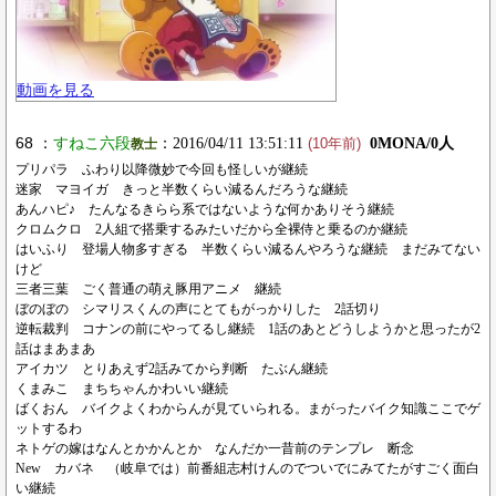
動画を見る
68 ：
すねこ六段
：2016/04/11 13:51:11
0MONA/0人
教士
(10年前)
プリパラ ふわり以降微妙で今回も怪しいが継続
迷家 マヨイガ きっと半数くらい減るんだろうな継続
あんハピ♪ たんなるきらら系ではないような何かありそう継続
クロムクロ 2人組で搭乗するみたいだから全裸侍と乗るのか継続
はいふり 登場人物多すぎる 半数くらい減るんやろうな継続 まだみてない
けど
三者三葉 ごく普通の萌え豚用アニメ 継続
ぼのぼの シマリスくんの声にとてもがっかりした 2話切り
逆転裁判 コナンの前にやってるし継続 1話のあとどうしようかと思ったが2
話はまあまあ
アイカツ とりあえず2話みてから判断 たぶん継続
くまみこ まちちゃんかわいい継続
ばくおん バイクよくわからんが見ていられる。まがったバイク知識ここでゲ
ットするわ
ネトゲの嫁はなんとかかんとか なんだか一昔前のテンプレ 断念
New カバネ （岐阜では）前番組志村けんのでついでにみてたがすごく面白
い継続