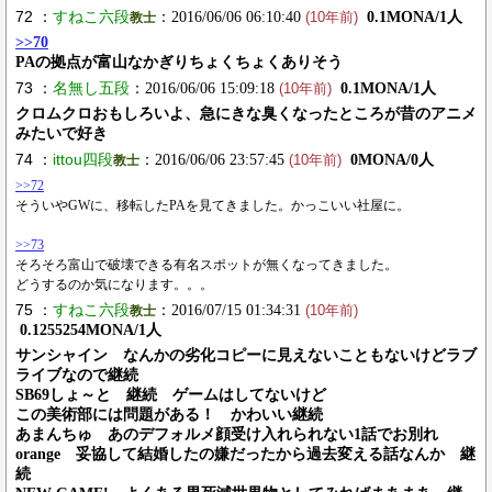
72 ：
すねこ六段
：2016/06/06 06:10:40
0.1MONA/1人
教士
(10年前)
>>70
PAの拠点が富山なかぎりちょくちょくありそう
73 ：
名無し五段
：2016/06/06 15:09:18
0.1MONA/1人
(10年前)
クロムクロおもしろいよ、急にきな臭くなったところが昔のアニメ
みたいで好き
74 ：
ittou四段
：2016/06/06 23:57:45
0MONA/0人
教士
(10年前)
>>72
そういやGWに、移転したPAを見てきました。かっこいい社屋に。
>>73
そろそろ富山で破壊できる有名スポットが無くなってきました。
どうするのか気になります。。。
75 ：
すねこ六段
：2016/07/15 01:34:31
教士
(10年前)
0.1255254MONA/1人
サンシャイン なんかの劣化コピーに見えないこともないけどラブ
ライブなので継続
SB69しょ～と 継続 ゲームはしてないけど
この美術部には問題がある！ かわいい継続
あまんちゅ あのデフォルメ顔受け入れられない1話でお別れ
orange 妥協して結婚したの嫌だったから過去変える話なんか 継
続