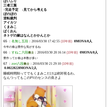
はいふり
三者三葉
↑完走予定 ↓見てから考える
ぼのぼの
逆転裁判
アイカツ
くまみこ
ばくおん
ネトゲの嫁はなんとかかんとか
65 ：
名無し五段
：2016/03/30 17:42:55
0MONA/0人
(10年前)
今年の春は豊作な気がするね
66 ：
すねこ六段
：2016/03/30 20:16:14
0MONA/0人
教士
(10年前)
豊作ってか春は本数が多い
67 ：
zori八段
：2016/03/30 21:29:10
教士
(10年前)
0.00228228MONA/2人
睡眠時間削ってでもくまみこだけは絶対視るわ。
なんつってもこのPVのセンスの良さよ