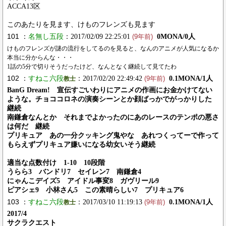
ACCA13区
このあたりを見ます、けものフレンズも見ます
101 ：
名無し五段
：2017/02/09 22:25:01
0MONA/0人
(9年前)
けものフレンズが謎の流行をしてるのを見ると、なんのアニメが人気になるか
本当に分からんな・・・
1話の5分で切りそうだったけど、なんとなく継続して見てたわ
102 ：
すねこ六段
：2017/02/20 22:49:42
0.1MONA/1人
教士
(9年前)
BanG Dream! 宣伝すごいわりにアニメの作画にお金かけてない
ような。チョココロネの演奏シーンとか顔ばっかでがっかりした
継続
南鎌倉なんとか それまでよかったのにあのレースのテンポの悪さ
は何だ 継続
プリキュア あの一分クッキング鬼やな あれつくってーで作って
もらえずプリキュア嫌いになる幼女いそう継続
適当な点数付け 1-10 10段階
うらら3 バンドリ7 セイレン7 南鎌倉4
にゃんこデイズ5 アイドル事変8 ガヴリール9
ピアシェ9 小林さん5 この素晴らしい7 プリキュア6
103 ：
すねこ六段
：2017/03/10 11:19:13
0.1MONA/1人
教士
(9年前)
2017/4
サクラクエスト