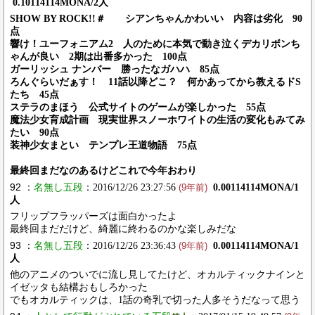
0.10114114MONA/2人
SHOW BY ROCK!!＃ シアンちゃんかわいい 内容は劣化 90
点
響け！ユーフォニアム2 人のために本気で動き泣くデカリボンち
ゃんが良い 2期は出番多かった 100点
ガーリッシュ ナンバー 勝ったなガハハ 85点
ろんぐらいだぁす！ 11話以降どこ？ 何かあってから教えるドS
たち 45点
ステラのまほう 公式サイトのゲームが楽しかった 55点
魔法少女育成計画 現実世界スノーホワイトの生活の変化もみてみ
たい 90点
装神少女まとい テンプレ王道物語 75点
最終回まだなのあるけどこれで今年おわり
92 ：
名無し五段
：2016/12/26 23:27:56
0.00114114MONA/1
(9年前)
人
フリップフラッパーズは面白かったよ
最終回まだだけど、綺麗に終わるのかな楽しみだな
93 ：
名無し五段
：2016/12/26 23:36:43
0.00114114MONA/1
(9年前)
人
他のアニメのついでに流し見してたけど、オカルティックナインと
イゼッタも結構おもしろかった
でもオカルティックは、1話の奇乳で切った人多そうだなって思う