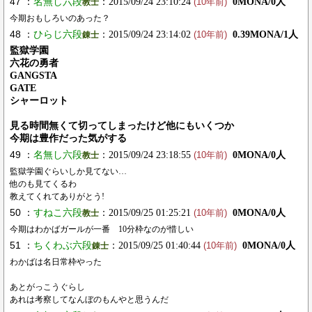
47 ：
名無し六段
：2015/09/24 23:10:24
0MONA/0人
教士
(10年前)
今期おもしろいのあった？
48 ：
ひらじ六段
：2015/09/24 23:14:02
0.39MONA/1人
錬士
(10年前)
監獄学園
六花の勇者
GANGSTA
GATE
シャーロット
見る時間無くて切ってしまったけど他にもいくつか
今期は豊作だった気がする
49 ：
名無し六段
：2015/09/24 23:18:55
0MONA/0人
教士
(10年前)
監獄学園ぐらいしか見てない…
他のも見てくるわ
教えてくれてありがとう!
50 ：
すねこ六段
：2015/09/25 01:25:21
0MONA/0人
教士
(10年前)
今期はわかばガールが一番 10分枠なのが惜しい
51 ：
ちくわぶ六段
：2015/09/25 01:40:44
0MONA/0人
錬士
(10年前)
わかばは名日常枠やった
あとがっこうぐらし
あれは考察してなんぼのもんやと思うんだ