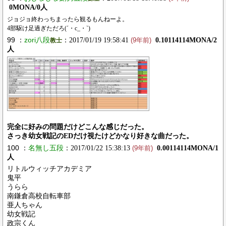
0MONA/0人
ジョジョ終わっちまったら観るもんねーよ。
4部駆け足過ぎただろ(´・c_・`)
99 ：
zori八段
：2017/01/19 19:58:41
0.10114114MONA/2
教士
(9年前)
人
完全に好みの問題だけどこんな感じだった。
さっき幼女戦記のEDだけ視たけどかなり好きな曲だった。
100 ：
名無し五段
：2017/01/22 15:38:13
0.00114114MONA/1
(9年前)
人
リトルウィッチアカデミア
鬼平
うらら
南鎌倉高校自転車部
亜人ちゃん
幼女戦記
政宗くん