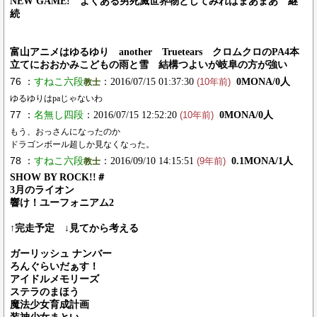
NEW GAME! よくある男死滅世界物としてみればまあまあ 継
続
富山アニメはゆるゆり another Truetears クロムクロのPA4本
立てにおおかみこどもの雨と雪 結構つよいが岐阜の方が強い
76 ：
すねこ六段
：2016/07/15 01:37:30
0MONA/0人
教士
(10年前)
ゆるゆりはpaじゃないわ
77 ：
名無し四段
：2016/07/15 12:52:20
0MONA/0人
(10年前)
もう、おっさんになったのか
ドラゴンボール超しか見なくなった。
78 ：
すねこ六段
：2016/09/10 14:15:51
0.1MONA/1人
教士
(9年前)
SHOW BY ROCK!!＃
3月のライオン
響け！ユーフォニアム2
↑完走予定 ↓見てから考える
ガーリッシュ ナンバー
ろんぐらいだぁす！
アイドルメモリーズ
ステラのまほう
魔法少女育成計画