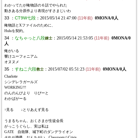
わかってたが俺物語の６話でやられた
動きある分原作より表現がすさまじいわ
33 ：
CT9W七段
：2015/05/14 21:47:00
0MONA/0人
(11年前)
俺物語とXファイルのために、
Huluを契約。
34 ：
なちゃっと八段
：2015/05/14 21:53:05
0MONA/0
錬士
(11年前)
人
俺がいる
響けユーフォニアム
オヌヌメ
35 ：
すねこ六段
：2015/07/02 05:51:23
0MONA/0人
教士
(11年前)
Charlotte
シンデレラガールズ
WORKING!!!
のんのんびより りぴーと
わかばがーる
↑見る ↓とりあえず見る
うまるちゃん、おくさまが生徒会長
がっこうぐらし、実は私は
GATE 自衛隊、城下町のダンデライオン
それが声優、だんちがい、Classroom☆Crisis