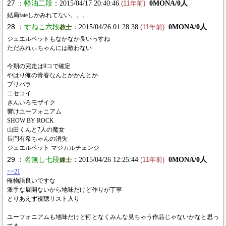
27 ：
軽油二段
：2015/04/17 20:40:46
0MONA/0人
(11年前)
結局fateしかみれてない。。。
28 ：
すねこ六段
：2015/04/26 01:28:38
0MONA/0人
教士
(11年前)
ジュエルペットもなかなか良いっすね
ただみれぃちゃんには敵わない
今期の完走は9コで確定
やはり俺の青春なんとかかんとか
プリパラ
ニセコイ
きんいろモザイク
響けユーフォニアム
SHOW BY ROCK
山田くんと7人の魔女
長門有希ちゃんの消失
ジュエルペット マジカルチェンジ
29 ：
名無し七段
：2015/04/26 12:25:44
0MONA/0人
錬士
(11年前)
>>21
俺物語良いですな
派手な展開ないから地味だけど作りが丁寧
とりあえず視聴リスト入り
ユーフォニアムも地味だけど何となくみんな見ちゃう作品じゃないかなと思っ