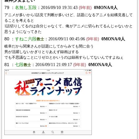
装神少女まとい
79 ：
名無し五段
：2016/09/10 19:31:43
0MONA/0人
(9年前)
アニメが多いから1話見て判断が多いけど、話題になるアニメを結構見逃して
ることを考えると
1話切りしてるのは自分じゃなくて、俺がアニメに切られてるんじゃないかと
思うようになってきた
80 ：
すねこ六段
：2016/09/11 00:45:06
0MONA/0人
教士
(9年前)
岐阜だから関東さんが話題にしてからみても間に合う
男が活躍しないかぎりとりあえず録画はする
でも不思議なことにリゼロとかいうのは録画すらしてないんですよねぇ
81 ：
‌‌七段
：2016/09/11 21:09:17
0MONA/0人
教士
(9年前)