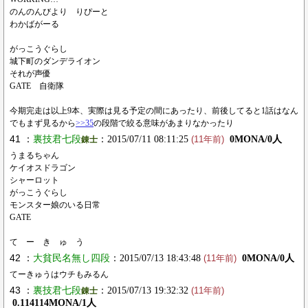
のんのんびより りぴーと
わかばがーる
がっこうぐらし
城下町のダンデライオン
それが声優
GATE 自衛隊
今期完走は以上9本、実際は見る予定の間にあったり、前後してると1話はなん
でもまず見るから
>>35
の段階で絞る意味があまりなかったり
41 ：
裏技君七段
：2015/07/11 08:11:25
0MONA/0人
錬士
(11年前)
うまるちゃん
ケイオスドラゴン
シャーロット
がっこうぐらし
モンスター娘のいる日常
GATE
て ー き ゅ う
42 ：
大貧民名無し四段
：2015/07/13 18:43:48
0MONA/0人
(11年前)
てーきゅうはウチもみるん
43 ：
裏技君七段
：2015/07/13 19:32:32
錬士
(11年前)
0.114114MONA/1人