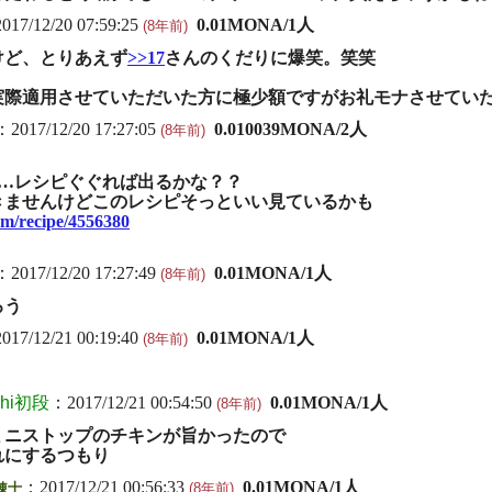
017/12/20 07:59:25
0.01MONA/1人
(8年前)
けど、とりあえず
>>17
さんのくだりに爆笑。笑笑
際適用させていただいた方に極少額ですがお礼モナさせていただき
：2017/12/20 17:27:05
0.010039MONA/2人
(8年前)
プ…レシピぐぐれば出るかな？？
きませんけどこのレシピそっといい見ているかも
om/recipe/4556380
：2017/12/20 17:27:49
0.01MONA/1人
(8年前)
ろう
017/12/21 00:19:40
0.01MONA/1人
(8年前)
shi初段
：2017/12/21 00:54:50
0.01MONA/1人
(8年前)
ミニストップのチキンが旨かったので
れにするつもり
：2017/12/21 00:56:33
0.01MONA/1人
錬士
(8年前)