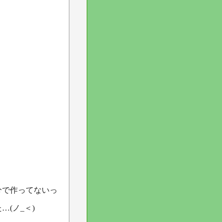
分で作ってないっ
(ノ_＜)