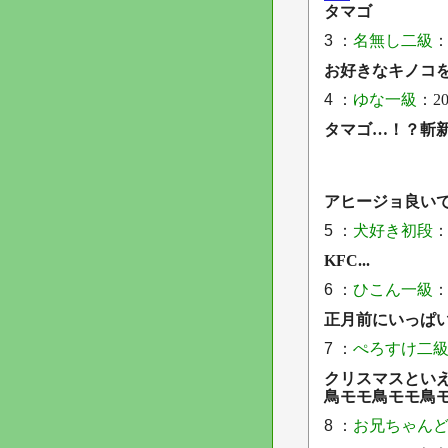
タマゴ
3 ：
名無し二級
：
お好きなキノコ
4 ：
ゆな一級
：201
タマゴ…！？斬
アヒージョ良い
5 ：
犬好き初段
：
KFC...
6 ：
ひこん一級
：
正月前にいっぱ
7 ：
ぺろすけ二
クリスマスとい
鳥モモ鳥モモ鳥
8 ：
お兄ちゃん