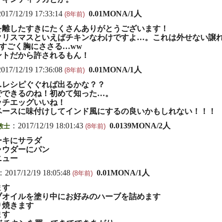
017/12/19 17:33:14
0.01MONA/1人
(8年前)
を離したすきにたくさんありがとうございます！
クリスマスといえばチキンなわけですよ…。これは外せない譲
すごく胸にささる…ww
ントだから許されるもん！
017/12/19 17:36:08
0.01MONA/1人
(8年前)
…レシピぐぐれば出るかな？？
でできるのね！初めて知った…。
ッチエッグいいね！
ベースに味付けしてインド風にするの良いかもしれない！！！
：2017/12/19 18:01:43
0.0139MONA/2人
教士
(8年前)
ーキにサラダ
ャウダーにパン
ニュー
：2017/12/19 18:05:48
0.01MONA/1人
(8年前)
ます
ーブオイルを塗り中にお好みのハーブを詰めます
り焼きます
ます