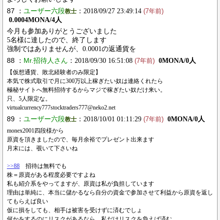
87 ：
ユーザー六段
：2018/09/27 23:49:14
教士
(7年前)
0.0004MONA/4人
今月も参加ありがとうございました
5名様に達したので、終了します
強制ではありませんが、0.0001の返通貨を
88 ：
Mr.招待人さん
：2018/09/30 16:51:08
0MONA/0人
(7年前)
【仮想通貨、敗北経験者のみ限定】
本気で株式取引で月に300万以上稼ぎたい奴は連絡くれたら
極秘サイトへ無料招待するからマジで稼ぎたい奴だけ来い。
只、5人限定な。
virtualcurrency777stocktraders777@neko2.net
89 ：
ユーザー六段
：2018/10/01 01:11:29
0MONA/0人
教士
(7年前)
monex2001四段様から
原資を頂きましたので、毎月余裕でプレゼント出来ます
月末には、覗いて下さいね
>>88
招待は無料でも
株＝原資がある程度必要ですよね
私も紹介系をやってますが、原資は私が負担しています
理由は単純に、本当に儲かるなら自分の資金で参加させて利益から原資を返し
てもらえば良い
仮に損をしても、相手は被害を受けずに済むでしょ
何かをするのにリスクがあるなら、私だけリスクを負えば済む