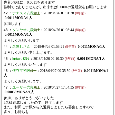
先着5名様に、0.0011を送ります
強制ではありませんが、出来れば0.0001の返通貨をお願いします
42 ：
ナナスィ八段
：2018/04/26 01:01:38
教士
(8年前)
0.0011MONA/1人
参加します
43 ：
タンヤオ九段
：2018/04/26 01:08:44
範士
(8年前)
0.0011MONA/1人
よろしくお願いします
44 ：
名無しさん
：2018/04/26 01:58:21
0.0011MONA/1人
(8年前)
よろしくお願い申し上げます。
45 ：
kntaro初段
：2018/04/26 02:10:30
0.0011MONA/1人
(8年前)
よろしくお願いいたします
46 ：
依存症初段
：2018/04/27 00:35:50
0.0011MONA/1
錬士
(8年前)
人
よろしくお願いします。
47 ：
ユーザー六段
：2018/04/27 17:34:35
教士
(8年前)
0.00039MONA/1人
参加、ありがとうございました
5名様達成しましたので、終了します
また、村田モナ様から入通貨しましたら募集しますので
多々、お待ちを