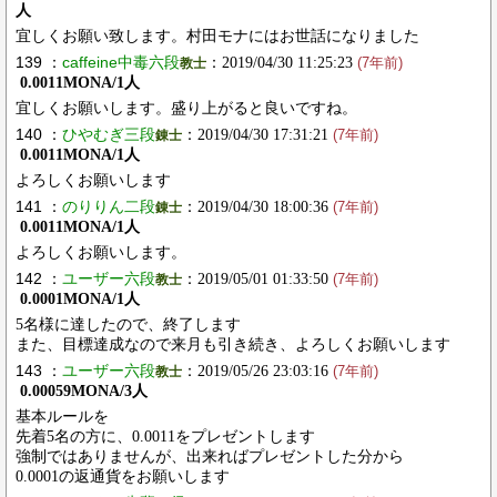
人
宜しくお願い致します。村田モナにはお世話になりました
139 ：
caffeine中毒六段
：2019/04/30 11:25:23
教士
(7年前)
0.0011MONA/1人
宜しくお願いします。盛り上がると良いですね。
140 ：
ひやむぎ三段
：2019/04/30 17:31:21
錬士
(7年前)
0.0011MONA/1人
よろしくお願いします
141 ：
のりりん二段
：2019/04/30 18:00:36
錬士
(7年前)
0.0011MONA/1人
よろしくお願いします。
142 ：
ユーザー六段
：2019/05/01 01:33:50
教士
(7年前)
0.0001MONA/1人
5名様に達したので、終了します
また、目標達成なので来月も引き続き、よろしくお願いします
143 ：
ユーザー六段
：2019/05/26 23:03:16
教士
(7年前)
0.00059MONA/3人
基本ルールを
先着5名の方に、0.0011をプレゼントします
強制ではありませんが、出来ればプレゼントした分から
0.0001の返通貨をお願いします