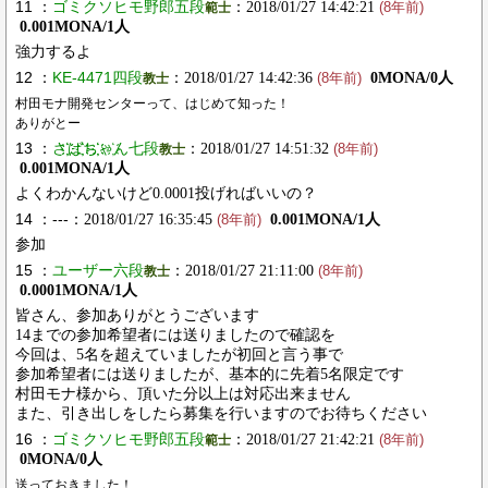
11 ：
ゴミクソヒモ野郎五段
：2018/01/27 14:42:21
範士
(8年前)
0.001MONA/1人
強力するよ
12 ：
KE-4471四段
：2018/01/27 14:42:36
0MONA/0人
教士
(8年前)
村田モナ開発センターって、はじめて知った！
ありがとー
13 ：
さ҉҉ば҉҉ち҉҉ゃ҉ん七段
：2018/01/27 14:51:32
教士
(8年前)
0.001MONA/1人
よくわかんないけど0.0001投げればいいの？
14 ：---
：2018/01/27 16:35:45
0.001MONA/1人
(8年前)
参加
15 ：
ユーザー六段
：2018/01/27 21:11:00
教士
(8年前)
0.0001MONA/1人
皆さん、参加ありがとうございます
14までの参加希望者には送りましたので確認を
今回は、5名を超えていましたが初回と言う事で
参加希望者には送りましたが、基本的に先着5名限定です
村田モナ様から、頂いた分以上は対応出来ません
また、引き出しをしたら募集を行いますのでお待ちください
16 ：
ゴミクソヒモ野郎五段
：2018/01/27 21:42:21
範士
(8年前)
0MONA/0人
送っておきました！