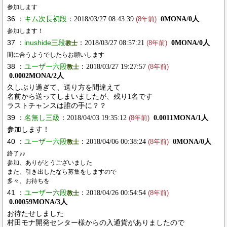
参加します
36 ：
キム次長初段
：2018/03/27 08:43:39
0MONA/0人
(8年前)
参加します！
37 ：
inushide三段
：2018/03/27 08:57:21
0MONA/0人
教士
(8年前)
間に合うようでしたらお願いします
38 ：
ユーザー六段
：2018/03/27 19:27:57
教士
(8年前)
0.0002MONA/2人
久しぶり過ぎて、送り方を間違えて
名前から送ってしまいましたが、残り1名です
ラストチャンスは誰の手に？？
39 ：
名無し三級
：2018/04/03 19:35:12
0.0011MONA/1人
(8年前)
参加します！
40 ：
ユーザー六段
：2018/04/06 00:38:24
0MONA/0人
教士
(8年前)
終了♪♪
参加、ありがとうございました
また、引き出したなら募集をしますので
多々、お待ちを
41 ：
ユーザー六段
：2018/04/26 00:54:54
教士
(8年前)
0.00059MONA/3人
お待たせしました
村田モナ開発センター様からの入通貨がありましたので