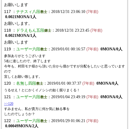
お願いします
117 ：
ナナスィ八段
：2018/12/31 23:06:10
教士
(7年前)
0.0021MONA/1人
お願いします。
118 ：
ドラえもん五段
：2018/12/31 23:23:45
錬士
(7年前)
0.0021MONA/1人
お願いします
119 ：
ユーザー六段
：2019/01/01 00:16:57
0MONA/0人
教士
(7年前)
参加ありがとうございます
5名に達したので、終了します
今年も、村田モナ様から頂いた分から僅かですが分配をしたいと思っています
ので
宜しくお願い致します。
120 ：
名無し四段
：2019/01/01 00:37:37
0MONA/0人
教士
(7年前)
うるせえ！とにかくイノシシの如く掘りまくる！
121 ：
ユーザー六段
：2019/01/04 23:49:19
0MONA/0人
教士
(7年前)
>>120
すみません、私が貴方に何か気に触る事を
したのでしょうか？
122 ：
ユーザー六段
：2019/01/29 01:06:21
教士
(7年前)
0.00049MONA/2人