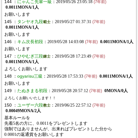
144 ：
にゃんこ先輩一級
：2019/05/26 23:05:18
(7年前)
0.0011MONA/1人
お願いします
145 ：
タンヤオ九段
：2019/05/27 01:37:31
範士
(7年前)
0.0011MONA/1人
お願いします
146 ：
キム次長初段
：2019/05/28 14:03:08
0.0011MONA/1人
(7年前)
お願いします
147 ：
ひやむぎ三段
：2019/05/28 17:23:49
錬士
(7年前)
0.0011MONA/1人
よろしくお願いします
148 ：
ogyarisu三級
：2019/05/28 17:53:33
0.0011MONA/1人
(7年前)
お願いします
149 ：
たぬきまる初段
：2019/05/28 20:57:12
0MONA/0人
(7年前)
よろしくお願いいたします！！
150 ：
ユーザー六段
：2019/06/25 22:57:12
教士
(7年前)
0.00049MONA/2人
基本ルールを
先着5名の方に、0.0011をプレゼントします
強制ではありませんが、出来ればプレゼントした分から
0.0001の返通貨をお願いします