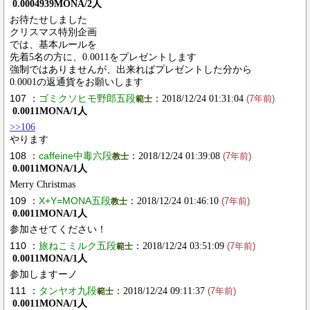
0.0004939MONA/2人
お待たせしました
クリスマス特別企画
では、基本ルールを
先着5名の方に、0.0011をプレゼントします
強制ではありませんが、出来ればプレゼントした分から
0.0001の返通貨をお願いします
107 ：
ゴミクソヒモ野郎五段
：2018/12/24 01:31:04
範士
(7年前)
0.0011MONA/1人
>>106
やります
108 ：
caffeine中毒六段
：2018/12/24 01:39:08
教士
(7年前)
0.0011MONA/1人
Merry Christmas
109 ：
X+Y=MONA五段
：2018/12/24 01:46:10
教士
(7年前)
0.0011MONA/1人
参加させてください！
110 ：
旅ねこミルク五段
：2018/12/24 03:51:09
範士
(7年前)
0.0011MONA/1人
参加しますーノ
111 ：
タンヤオ九段
：2018/12/24 09:11:37
範士
(7年前)
0.0011MONA/1人