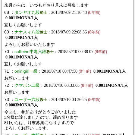
来月からは、いつもどおり月末に募集します
68 ：
タンヤオ九段
：2018/07/09 21:16:48
範士
(8年前)
0.0011MONA/1人
宜しくお願いします
69 ：
ナナスィ八段
：2018/07/09 22:08:36
教士
(8年前)
0.0011MONA/1人
よろしくお願いいたします
70 ：
caffeine中毒六段
：2018/07/10 00:38:07
教士
(8年前)
0.0011MONA/1人
宜しくお願いします
71 ：
oninigiri一級
：2018/07/10 00:47:50
0.0011MONA/1人
(8年前)
お願いします
72 ：
クマポン二級
：2018/07/10 03:33:05
0.0011MONA/1人
(8年前)
お願いします
73 ：
ユーザー六段
：2018/07/10 03:36:25
教士
(8年前)
0.0003MONA/3人
今回も、参加ありがとうございました
5名様に達しましたので、締め切ります
8月からは、月末募集になりますので
よろしくお願いします。