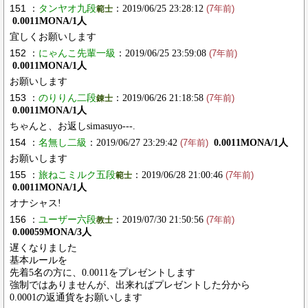
151 ：
タンヤオ九段
：2019/06/25 23:28:12
範士
(7年前)
0.0011MONA/1人
宜しくお願いします
152 ：
にゃんこ先輩一級
：2019/06/25 23:59:08
(7年前)
0.0011MONA/1人
お願いします
153 ：
のりりん二段
：2019/06/26 21:18:58
錬士
(7年前)
0.0011MONA/1人
ちゃんと、お返しsimasuyo---.
154 ：
名無し二級
：2019/06/27 23:29:42
0.0011MONA/1人
(7年前)
お願いします
155 ：
旅ねこミルク五段
：2019/06/28 21:00:46
範士
(7年前)
0.0011MONA/1人
オナシャス!
156 ：
ユーザー六段
：2019/07/30 21:50:56
教士
(7年前)
0.00059MONA/3人
遅くなりました
基本ルールを
先着5名の方に、0.0011をプレゼントします
強制ではありませんが、出来ればプレゼントした分から
0.0001の返通貨をお願いします