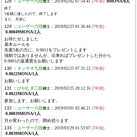
128 ：
ユーザー六段
：2019/02/02 07:54:41
0MONA/0人
教士
(7年前)
終了
5名様に達したので、終了します
また、月末に
129 ：
ユーザー六段
：2019/02/25 01:36:44
教士
(7年前)
0.00049MONA/2人
お待たせしました
基本ルールを
先着5名の方に、0.0011をプレゼントします
強制ではありませんが、出来ればプレゼントした分から
0.0001の返通貨をお願いします
130 ：
タンヤオ九段
：2019/02/25 07:31:22
範士
(7年前)
0.0022MONA/1人
お願いします
131 ：
ひやむぎ三段
：2019/02/25 20:12:16
錬士
(7年前)
0.0022MONA/1人
参加します。お願いします。
132 ：
ユーザー六段
：2019/03/01 02:46:21
教士
(7年前)
0.00039MONA/1人
月が変わったので、閉め切ります
133 ：
ユーザー六段
：2019/03/29 01:53:07
教士
(7年前)
0.0039MONA/1人