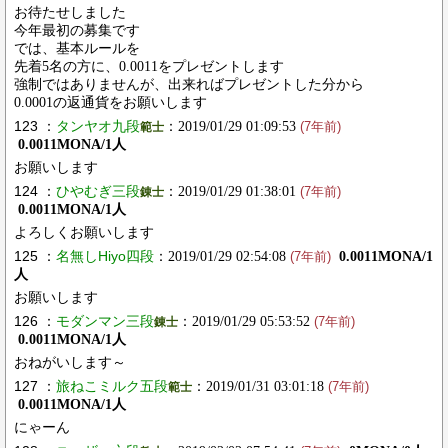
お待たせしました
今年最初の募集です
では、基本ルールを
先着5名の方に、0.0011をプレゼントします
強制ではありませんが、出来ればプレゼントした分から
0.0001の返通貨をお願いします
123 ：
タンヤオ九段
：2019/01/29 01:09:53
範士
(7年前)
0.0011MONA/1人
お願いします
124 ：
ひやむぎ三段
：2019/01/29 01:38:01
錬士
(7年前)
0.0011MONA/1人
よろしくお願いします
125 ：
名無しHiyo四段
：2019/01/29 02:54:08
0.0011MONA/1
(7年前)
人
お願いします
126 ：
モダンマン三段
：2019/01/29 05:53:52
錬士
(7年前)
0.0011MONA/1人
おねがいします～
127 ：
旅ねこミルク五段
：2019/01/31 03:01:18
範士
(7年前)
0.0011MONA/1人
にゃーん