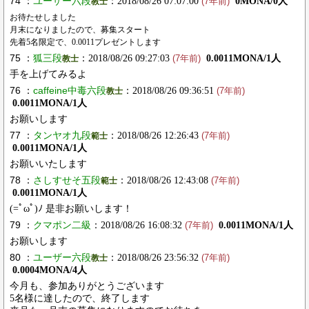
74 ：
ユーザー六段
：2018/08/26 07:07:00
0MONA/0人
教士
(7年前)
お待たせしました
月末になりましたので、募集スタート
先着5名限定で、0.0011プレゼントします
75 ：
狐三段
：2018/08/26 09:27:03
0.0011MONA/1人
教士
(7年前)
手を上げてみるよ
76 ：
caffeine中毒六段
：2018/08/26 09:36:51
教士
(7年前)
0.0011MONA/1人
お願いします
77 ：
タンヤオ九段
：2018/08/26 12:26:43
範士
(7年前)
0.0011MONA/1人
お願いいたします
78 ：
さしすせそ五段
：2018/08/26 12:43:08
範士
(7年前)
0.0011MONA/1人
(=ﾟωﾟ)ﾉ 是非お願いします！
79 ：
クマポン二級
：2018/08/26 16:08:32
0.0011MONA/1人
(7年前)
お願いします
80 ：
ユーザー六段
：2018/08/26 23:56:32
教士
(7年前)
0.0004MONA/4人
今月も、参加ありがとうございます
5名様に達したので、終了します