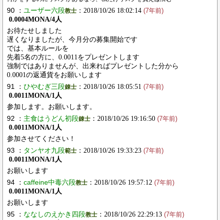
90 ：
ユーザー六段
：2018/10/26 18:02:14
教士
(7年前)
0.0004MONA/4人
お待たせしました
遅くなりましたが、今月分の募集開始です
では、基本ルールを
先着5名の方に、0.0011をプレゼントします
強制ではありませんが、出来ればプレゼントした分から
0.0001の返通貨をお願いします
91 ：
ひやむぎ三段
：2018/10/26 18:05:51
錬士
(7年前)
0.0011MONA/1人
参加します。お願いします。
92 ：
主食はうどん初段
：2018/10/26 19:16:50
錬士
(7年前)
0.0011MONA/1人
参加させてください！
93 ：
タンヤオ九段
：2018/10/26 19:33:23
範士
(7年前)
0.0011MONA/1人
お願いします
94 ：
caffeine中毒六段
：2018/10/26 19:57:12
教士
(7年前)
0.0011MONA/1人
お願いします
95 ：
ななしのえかき四段
：2018/10/26 22:29:13
教士
(7年前)