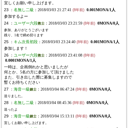
宜しくお願い申し上げます。
23 ：
名無し二級
：2018/03/03 21:27:41
0.001MONA/1人
(8年前)
参加するよー
24 ：
ユーザー六段
：2018/03/03 23:21:59
0MONA/0人
教士
(8年前)
参加、ありがとうございます
残り、1名で締め切ります
25 ：
キム次長初段
：2018/03/03 23:24:40
0.001MONA/1人
(8年前)
参加します！
26 ：
ユーザー六段
：2018/03/03 23:41:08
教士
(8年前)
0.0001MONA/1人
一時は、企画倒れかと思いましたが
何とか、5名の方に参加して頂けました
また、引き出した際に募集しますので
暫くお待ちください
27 ：
海音一級
：2018/03/04 06:47:24
0MONA/0人
錬士
(8年前)
送りました。
28 ：
名無し二級
：2018/03/04 08:45:36
0MONA/0人
(8年前)
送ったよ
29 ：
海音一級
：2018/03/04 15:13:11
0MONA/0人
錬士
(8年前)
宜しくお願い申し上げます。