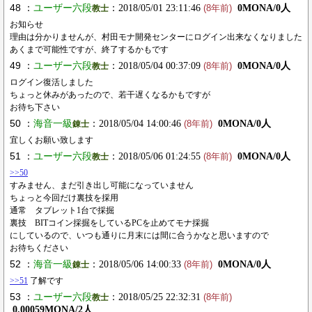
48 ：
ユーザー六段
：2018/05/01 23:11:46
0MONA/0人
教士
(8年前)
お知らせ
理由は分かりませんが、村田モナ開発センターにログイン出来なくなりました
あくまで可能性ですが、終了するかもです
49 ：
ユーザー六段
：2018/05/04 00:37:09
0MONA/0人
教士
(8年前)
ログイン復活しました
ちょっと休みがあったので、若干遅くなるかもですが
お待ち下さい
50 ：
海音一級
：2018/05/04 14:00:46
0MONA/0人
錬士
(8年前)
宜しくお願い致します
51 ：
ユーザー六段
：2018/05/06 01:24:55
0MONA/0人
教士
(8年前)
>>50
すみません、まだ引き出し可能になっていません
ちょっと今回だけ裏技を採用
通常 タブレット1台で採掘
裏技 BITコイン採掘をしているPCを止めてモナ採掘
にしているので、いつも通りに月末には間に合うかなと思いますので
お待ちください
52 ：
海音一級
：2018/05/06 14:00:33
0MONA/0人
錬士
(8年前)
>>51
了解です
53 ：
ユーザー六段
：2018/05/25 22:32:31
教士
(8年前)
0.00059MONA/2人