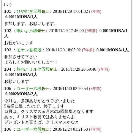
ほう
101 ：
ひやむぎ三段
：2018/11/29 17:01:32
錬士
(7年前)
0.0011MONA/1人
参加します。お願いします。
102 ：
眠いよ六段
：2018/11/29 17:46:00
0.0011MONA/1
錬士
(7年前)
人
おねがいします
103 ：
モナン君初段
：2018/11/29 18:05:02
0.0011MONA/1人
(7年前)
参加させて下さい
よろしくお願いいたします！
104 ：
旅ねこミルク五段
：2018/11/29 20:59:46
範士
(7年前)
0.0011MONA/1人
お願いします
105 ：
ユーザー六段
：2018/11/30 02:20:54
教士
(7年前)
0.0002MONA/2人
今月も、参加ありがとうございました
5名様に達したので、終了します
12月は、クリスマス＆月末の2回募集となります
あっ、キリスト教徒ではありませんよ
プレゼントと言えば、クリスマスかなと
106 ：
ユーザー六段
：2018/12/24 01:21:53
教士
(7年前)