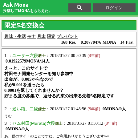
Ask Mona
ログイン
投稿してMONAをもらえた。
限定5名交換会
趣味・生活
モナ
月末
限定
プレゼント
168 Res. 0.20770476 MONA 14 Fav.
1 ：
ユーザー六段
：2018/01/27 00:50:39
教士
(8年前)
0.01922579MONA/14人
え～と、このサイトで
村田モナ開発センターを知り参加中
出金が、0.005からなので
私が0.001を送ったら
0.0001を返してくれませんか？
貯まる度の募集で、返せる約束の出来る先着5名限定です
2 ：
迷い猫。二段
：2018/01/27 01:45:56
0MONA/0人
錬士
(8年前)
うむ
3 ：
セム村田(Murata)六段
：2018/01/27 01:50:12
錬士
(8年前)
0MONA/0人
あ、僕のサイトのことですね、ご利用ありがとうございます^-^