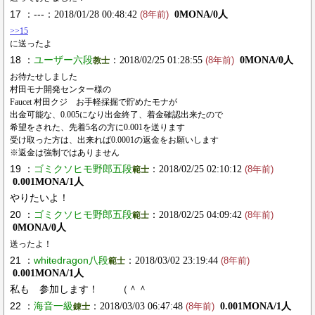
17 ：---
：2018/01/28 00:48:42
0MONA/0人
(8年前)
>>15
に送ったよ
18 ：
ユーザー六段
：2018/02/25 01:28:55
0MONA/0人
教士
(8年前)
お待たせしました
村田モナ開発センター様の
Faucet 村田クジ お手軽採掘で貯めたモナが
出金可能な、0.005になり出金終了、着金確認出来たので
希望をされた、先着5名の方に0.001を送ります
受け取った方は、出来れば0.0001の返金をお願いします
※返金は強制ではありません
19 ：
ゴミクソヒモ野郎五段
：2018/02/25 02:10:12
範士
(8年前)
0.001MONA/1人
やりたいよ！
20 ：
ゴミクソヒモ野郎五段
：2018/02/25 04:09:42
範士
(8年前)
0MONA/0人
送ったよ！
21 ：
whitedragon八段
：2018/03/02 23:19:44
範士
(8年前)
0.001MONA/1人
私も 参加します！ （＾＾
22 ：
海音一級
：2018/03/03 06:47:48
0.001MONA/1人
錬士
(8年前)