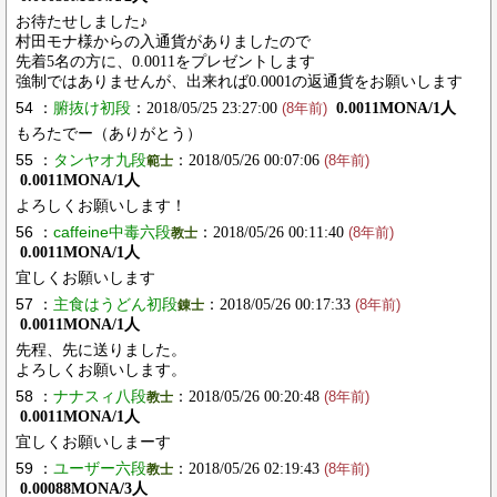
お待たせしました♪
村田モナ様からの入通貨がありましたので
先着5名の方に、0.0011をプレゼントします
強制ではありませんが、出来れば0.0001の返通貨をお願いします
54 ：
腑抜け初段
：2018/05/25 23:27:00
0.0011MONA/1人
(8年前)
もろたでー（ありがとう）
55 ：
タンヤオ九段
：2018/05/26 00:07:06
範士
(8年前)
0.0011MONA/1人
よろしくお願いします！
56 ：
caffeine中毒六段
：2018/05/26 00:11:40
教士
(8年前)
0.0011MONA/1人
宜しくお願いします
57 ：
主食はうどん初段
：2018/05/26 00:17:33
錬士
(8年前)
0.0011MONA/1人
先程、先に送りました。
よろしくお願いします。
58 ：
ナナスィ八段
：2018/05/26 00:20:48
教士
(8年前)
0.0011MONA/1人
宜しくお願いしまーす
59 ：
ユーザー六段
：2018/05/26 02:19:43
教士
(8年前)
0.00088MONA/3人