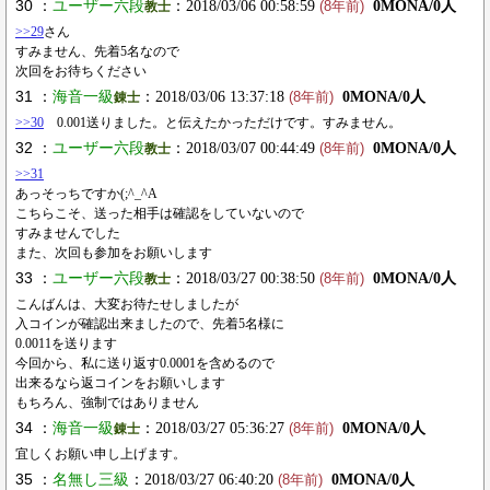
30 ：
ユーザー六段
：2018/03/06 00:58:59
0MONA/0人
教士
(8年前)
>>29
さん
すみません、先着5名なので
次回をお待ちください
31 ：
海音一級
：2018/03/06 13:37:18
0MONA/0人
錬士
(8年前)
>>30
0.001送りました。と伝えたかっただけです。すみません。
32 ：
ユーザー六段
：2018/03/07 00:44:49
0MONA/0人
教士
(8年前)
>>31
あっそっちですか(;^_^A
こちらこそ、送った相手は確認をしていないので
すみませんでした
また、次回も参加をお願いします
33 ：
ユーザー六段
：2018/03/27 00:38:50
0MONA/0人
教士
(8年前)
こんばんは、大変お待たせしましたが
入コインが確認出来ましたので、先着5名様に
0.0011を送ります
今回から、私に送り返す0.0001を含めるので
出来るなら返コインをお願いします
もちろん、強制ではありません
34 ：
海音一級
：2018/03/27 05:36:27
0MONA/0人
錬士
(8年前)
宜しくお願い申し上げます。
35 ：
名無し三級
：2018/03/27 06:40:20
0MONA/0人
(8年前)