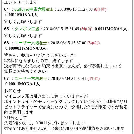
エントリーします
64 ：
caffeine中毒六段
：2018/06/15 11:27:08
教士
(8年前)
0.0011MONA/1人
宜しくお願いします
65 ：
クマポン二級
：2018/06/15 15:31:46
0.0011MONA/1人
(8年前)
宜しくお願いします
66 ：
ユーザー六段
：2018/06/15 15:37:00
教士
(8年前)
0.00000117MONA/3人
皆さん、参加ありがとうございました
5名様になりましたので、終了します
次が何時になるのか約束は出来ませんが、必ず募集しますので
気長にお待ちください
67 ：
ユーザー六段
：2018/07/09 21:02:41
教士
(8年前)
0.00011MONA/1人
お知らせ
マイニング系は引き出しに達していませんが
ポイントサイトのモッピーでクリックしていた分が、500円になり
ビットフライヤーで交換したので、交換した2モナ限定ですが暫定
的に再開します
7月分として
先着5名の方に、0.0011をプレゼントします
強制ではありませんが、出来れば0.0001の返通貨をお願いします