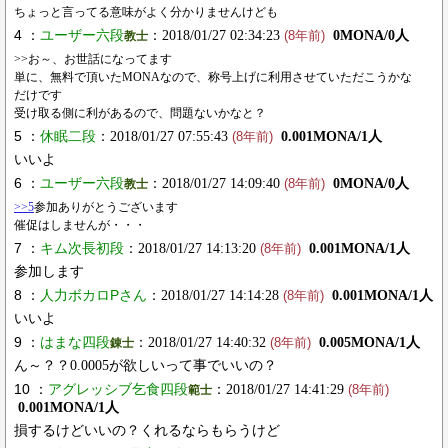
ちょっと言ってる意味がよく分かりませんけども
4 ：
ユーザー六段
：2018/01/27 02:34:23
0MONA/0人
教士
(8年前)
>>お～、お世話になってます
単に、無料で頂いたMONAなので、称号上げに利用させていただこうかな
だけです
受け取る側に利があるので、問題ないかなと？
5 ：
休眠二段
：2018/01/27 07:55:43
0.001MONA/1人
(8年前)
いいよ
6 ：
ユーザー六段
：2018/01/27 14:09:40
0MONA/0人
教士
(8年前)
>>5
参加ありがとうございます
催促はしませんが・・・
7 ：
キム次長初段
：2018/01/27 14:13:20
0.001MONA/1人
(8年前)
参加します
8 ：
人力ボカロPさん
：2018/01/27 14:14:28
0.001MONA/1人
(8年前)
いいよ
9 ：
はまな四段
：2018/01/27 14:40:32
0.005MONA/1人
錬士
(8年前)
ん～？？0.0005が欲しいって事でいいの？
10 ：
アグレッシブ乞食四段
：2018/01/27 14:41:29
範士
(8年前)
0.001MONA/1人
損するけどいいの？くれるならもらうけど