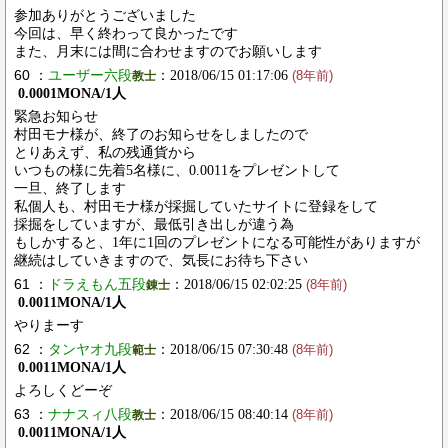
参加ありがとうございました
今回は、早く終わって良かったです
また、月末には間に合わせますのでお願いします
60 ：
ユーザー六段
：2018/06/15 01:17:06
教士
(8年前)
0.0001MONA/1人
緊急お知らせ
村田モナ様が、終了のお知らせをしましたので
とりあえず、私の残通貨から
いつもの様に先着5名様に、0.0011をプレゼントして
一旦、終了します
私個人も、村田モナ様が採掘していたサイトに登録をして
採掘をしていますが、最低引き出しが違う為
もしかすると、1年に1回のプレゼントになる可能性がありますが
継続はしていきますので、気長にお待ち下さい
61 ：
ドラえもん五段
：2018/06/15 02:02:25
錬士
(8年前)
0.0011MONA/1人
やりまーす
62 ：
タンヤオ九段
：2018/06/15 07:30:48
範士
(8年前)
0.0011MONA/1人
よろしくどーぞ
63 ：
ナナスィ八段
：2018/06/15 08:40:14
教士
(8年前)
0.0011MONA/1人