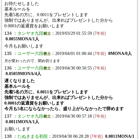
お待たせしました
基本ルールを
先着5名の方に、0.0011をプレゼントします
強制ではありませんが、出来ればプレゼントした分から
0.0001の返通貨をお願いします
134 ：
タンヤオ九段
：2019/03/29 01:55:59
範士
(7年前)
0.0055MONA/1人
今月もお願いします
135 ：
ユーザー六段
：2019/04/01 01:00:44
0MONA/0人
教士
(7年前)
月が変わったので、閉め切ります
136 ：
ユーザー六段
：2019/04/30 00:50:55
教士
(7年前)
0.05059MONA/4人
遅くなりました
基本ルールを
先着5名の方に、0.0011をプレゼントします
強制ではありませんが、出来ればプレゼントした分から
0.0001の返通貨をお願いします
今月も5名にならなかったら、盛り上がらなかったで辞めます
137 ：
タンヤオ九段
：2019/04/30 00:57:18
範士
(7年前)
0.0011MONA/1人
お願いします
138 ：
たぬきまる初段
：2019/04/30 06:28:28
0.0011MONA/1
(7年前)