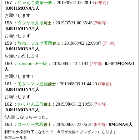
157 ：
にゃんこ先輩一級
：2019/07/31 00:28:13
(7年前)
0.0011MONA/1人
お願いします
158 ：
タンヤオ九段
：2019/07/31 00:35:46
範士
(7年前)
0.0011MONA/1人
お願いします
159 ：
旅ねこミルク五段
：2019/08/02 12:09:07
範士
(7年前)
0.0011MONA/1人
お願いいたします
160 ：
transonicP一級
：2019/08/02 13:40:44
0.0011MONA/1
(7年前)
人
お願いします！
161 ：
モダンマン三段
：2019/08/03 11:44:29
錬士
(7年前)
0.0011MONA/1人
お願いします
162 ：
のりりん二段
：2019/08/03 12:10:58
錬士
(7年前)
0.0011MONA/1人
6人目になっちゃった。
163 ：
ユーザー六段
：2019/08/23 23:06:30
0MONA/0人
教士
(6年前)
村田モナ様が終了になるので、今回が最後のプレゼントになります
基本ルールを