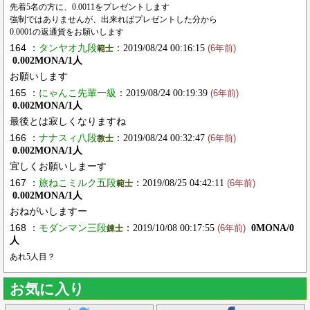
先着5名の方に、0.0011をプレゼントします
強制ではありませんが、出来ればプレゼントした分から
0.0001の返通貨をお願いします
164 ：
タンヤオ九段
：2019/08/24 00:16:15
範士
(6年前)
0.002MONA/1人
お願いします
165 ：
にゃんこ先輩一級
：2019/08/24 00:19:39
(6年前)
0.002MONA/1人
最後とは寂しくなりますね
166 ：
ナナスィ八段
：2019/08/24 00:32:47
教士
(6年前)
0.002MONA/1人
宜しくお願いしまーす
167 ：
旅ねこミルク五段
：2019/08/25 04:42:11
範士
(6年前)
0.002MONA/1人
おねがいしますー
168 ：
モダンマン三段
：2019/10/08 00:17:55
0MONA/0
錬士
(6年前)
人
あれ5人目？
お気に入り