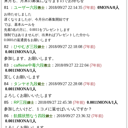
来月も、月末の募集になりますのでお待ちを
81 ：
ユーザー六段
：2018/09/27 22:14:35
0MONA/0人
教士
(7年前)
お待たせしました
遅くなりましたが、今月分の募集開始です
では、基本ルールを
先着5名の方に、0.0011をプレゼントします
強制ではありませんが、出来ればプレゼントした分から
0.0001の返通貨をお願いします
82 ：
ひやむぎ三段
：2018/09/27 22:18:08
錬士
(7年前)
0.0011MONA/1人
参加します。お願いします。
83 ：
caffeine中毒六段
：2018/09/27 22:22:04
教士
(7年前)
0.0011MONA/1人
宜しくお願いします
84 ：
タンヤオ九段
：2018/09/27 22:28:08
範士
(7年前)
0.0011MONA/1人
よろしくお願いいたします
85 ：
RP三段
：2018/09/27 22:45:38
0.0011MONA/1人
錬士
(7年前)
参加したいけど、１コメに返せばいいんですか？
86 ：
飢餓状態なう四段
：2018/09/27 23:36:32
錬士
(7年前)
0.0011MONA/1人
よろしくお願いします