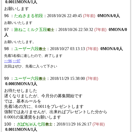
0.0011MONA/1人
お願いします
96 ：
たぬきまる初段
：2018/10/26 22:49:45
0MONA/0人
(7年前)
お願いいたします
97 ：
旅ねこミルク五段
：2018/10/26 22:50:32
0MONA/0
範士
(7年前)
人
お願いいたします。
98 ：
ユーザー六段
：2018/10/27 03:13:13
0MONA/0人
教士
(7年前)
先着5名様に達したので、終了します
>>96
>>97
次回はぜひ、先着に入って下さい
99 ：
ユーザー六段
：2018/11/29 15:38:00
教士
(7年前)
0.0003MONA/3人
お待たせしました
遅くなりましたが、今月分の募集開始です
では、基本ルールを
先着5名の方に、0.0011をプレゼントします
強制ではありませんが、出来ればプレゼントした分から
0.0001の返通貨をお願いします
100 ：
さ҉҉ば҉҉ち҉҉ゃ҉ん七段
：2018/11/29 16:26:17
教士
(7年前)
0.0011MONA/1人