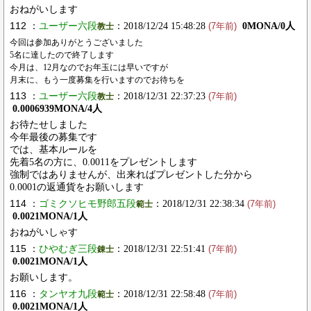
おねがいします
112 ：
ユーザー六段
：2018/12/24 15:48:28
0MONA/0人
教士
(7年前)
今回は参加ありがとうございました
5名に達したので終了します
今月は、12月なのでお年玉には早いですが
月末に、もう一度募集を行いますのでお待ちを
113 ：
ユーザー六段
：2018/12/31 22:37:23
教士
(7年前)
0.0006939MONA/4人
お待たせしました
今年最後の募集です
では、基本ルールを
先着5名の方に、0.0011をプレゼントします
強制ではありませんが、出来ればプレゼントした分から
0.0001の返通貨をお願いします
114 ：
ゴミクソヒモ野郎五段
：2018/12/31 22:38:34
範士
(7年前)
0.0021MONA/1人
おねがいしゃす
115 ：
ひやむぎ三段
：2018/12/31 22:51:41
錬士
(7年前)
0.0021MONA/1人
お願いします。
116 ：
タンヤオ九段
：2018/12/31 22:58:48
範士
(7年前)
0.0021MONA/1人