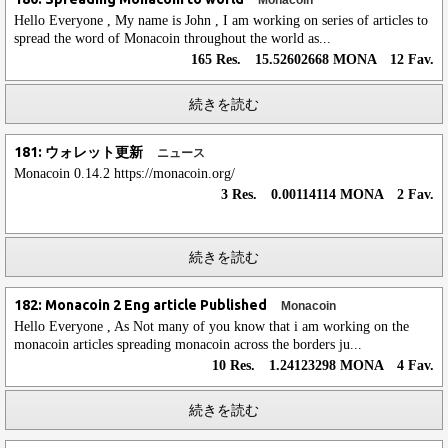
Monacoin
Hello Everyone , My name is John , I am working on series of articles to
spread the word of Monacoin throughout the world as...
165 Res. 15.52602668 MONA 12 Fav.
続きを読む
181: ウォレット更新
ニュース
Monacoin 0.14.2 https://monacoin.org/
3 Res. 0.00114114 MONA 2 Fav.
続きを読む
182: Monacoin 2 Eng article Published
Monacoin
Hello Everyone , As Not many of you know that i am working on the
monacoin articles spreading monacoin across the borders ju...
10 Res. 1.24123298 MONA 4 Fav.
続きを読む