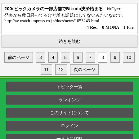
200: ビックカメラの一部店舗でBitcoin決済始まる
bitFlyer
発表から数日経ってるけど誰も話題にしてないみたいなので。
http://av.watch.impress.co.jp/docs/news/1053243.html
4 Res. 0 MONA 1 Fav.
続きを読む
前のページ
3
4
5
6
7
8
9
10
11
12
次のページ
トピック一覧
ランキング
このサイトについて
ログイン
一番上に移動