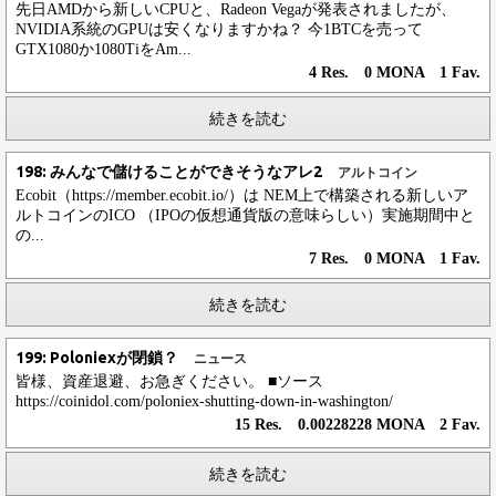
先日AMDから新しいCPUと、Radeon Vegaが発表されましたが、
NVIDIA系統のGPUは安くなりますかね？ 今1BTCを売って
GTX1080か1080TiをAm...
4 Res. 0 MONA 1 Fav.
続きを読む
198: みんなで儲けることができそうなアレ2
アルトコイン
Ecobit（https://member.ecobit.io/）は NEM上で構築される新しいア
ルトコインのICO （IPOの仮想通貨版の意味らしい）実施期間中と
の...
7 Res. 0 MONA 1 Fav.
続きを読む
199: Poloniexが閉鎖？
ニュース
皆様、資産退避、お急ぎください。 ■ソース
https://coinidol.com/poloniex-shutting-down-in-washington/
15 Res. 0.00228228 MONA 2 Fav.
続きを読む